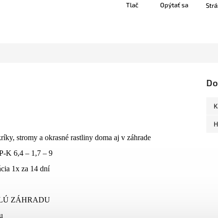
Tlač
Opýtať sa
Strá
Do
K
H
kríky, stromy a okrasné rastliny doma aj v záhrade
P-K 6,4 – 1,7 – 9
ácia 1x za 14 dní
ELÚ ZÁHRADU
u