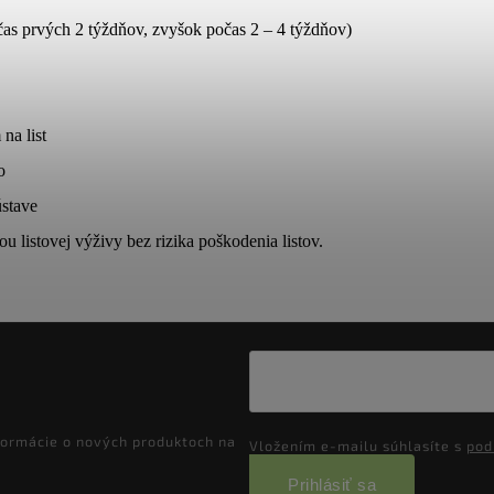
s prvých 2 týždňov, zvyšok počas 2 – 4 týždňov)
na list
o
ústave
u listovej výživy bez rizika poškodenia listov.
formácie o nových produktoch na
Vložením e-mailu súhlasíte s
pod
Prihlásiť sa