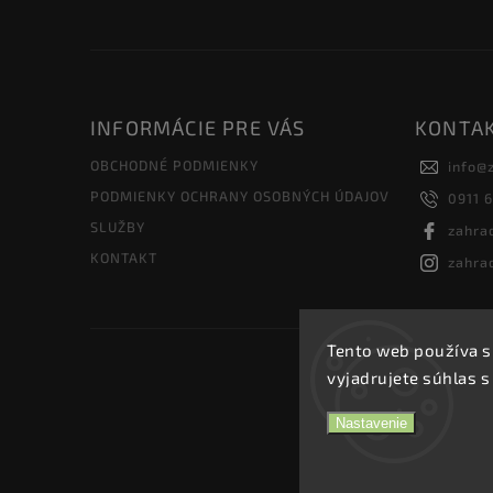
INFORMÁCIE PRE VÁS
KONTA
OBCHODNÉ PODMIENKY
info
@
PODMIENKY OCHRANY OSOBNÝCH ÚDAJOV
0911 
SLUŽBY
zahra
KONTAKT
zahra
Tento web používa s
vyjadrujete súhlas s
Nastavenie