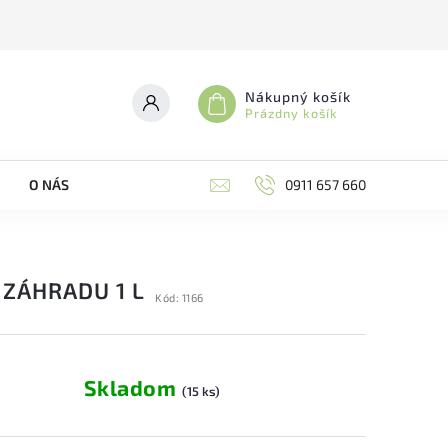
Nákupný košík
Prázdny košík
O NÁS
0911 657 660
 ZÁHRADU 1 L
Kód:
1166
Skladom
(15 ks)