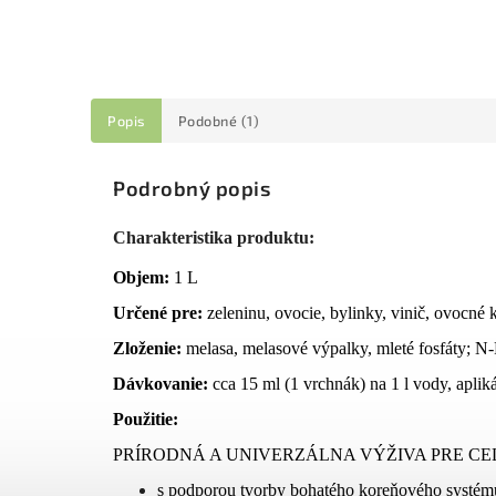
Popis
Podobné (1)
Podrobný popis
Charakteristika produktu:
Objem:
1 L
Určené pre:
zeleninu, ovocie, bylinky, vinič, ovocné 
Zloženie:
melasa, melasové výpalky, mleté fosfáty; N-
Dávkovanie:
cca 15 ml (1 vrchnák) na 1 l vody, aplik
Použitie:
PRÍRODNÁ A UNIVERZÁLNA VÝŽIVA PRE C
s podporou tvorby bohatého koreňového systém