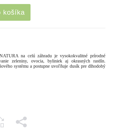
o košíka
 NATURA na celú záhradu je vysokokvalitné prírodné
nie zeleniny, ovocia, byliniek aj okrasných rastlín.
eňového systému a postupne uvoľňuje dusík pre dlhodobý