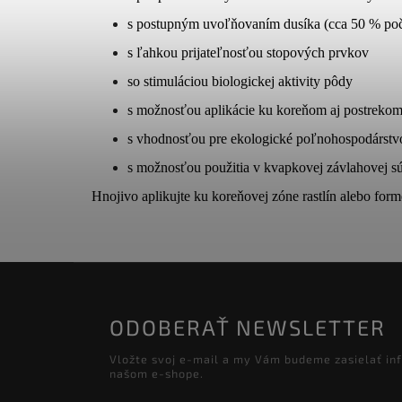
s postupným uvoľňovaním dusíka (cca 50 % poča
s ľahkou prijateľnosťou stopových prvkov
so stimuláciou biologickej aktivity pôdy
s možnosťou aplikácie ku koreňom aj postrekom 
s vhodnosťou pre ekologické poľnohospodárstv
s možnosťou použitia v kvapkovej závlahovej s
Hnojivo aplikujte ku koreňovej zóne rastlín alebo formo
ODOBERAŤ NEWSLETTER
Vložte svoj e-mail a my Vám budeme zasielať in
našom e-shope.