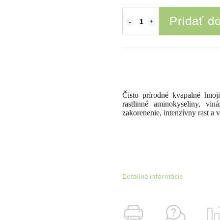
Pridať d
Čisto prírodné kvapalné hnoj
rastlinné aminokyseliny, vin
zakorenenie, intenzívny rast a vi
Detailné informácie