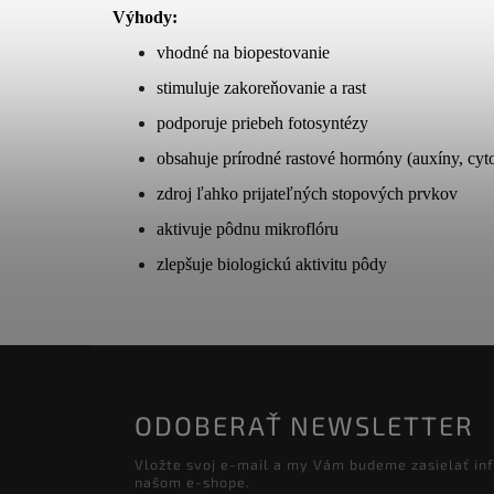
Výhody:
vhodné na biopestovanie
stimuluje zakoreňovanie a rast
podporuje priebeh fotosyntézy
obsahuje prírodné rastové hormóny (auxíny, cyt
zdroj ľahko prijateľných stopových prvkov
aktivuje pôdnu mikroflóru
zlepšuje biologickú aktivitu pôdy
ODOBERAŤ NEWSLETTER
Vložte svoj e-mail a my Vám budeme zasielať in
našom e-shope.