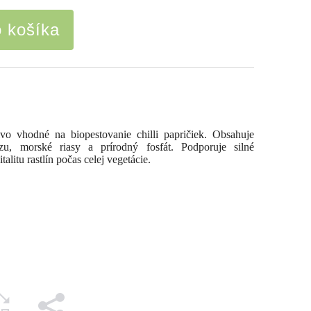
o košíka
ivo vhodné na biopestovanie chilli papričiek. Obsahuje
ázu, morské riasy a prírodný fosfát. Podporuje silné
talitu rastlín počas celej vegetácie.