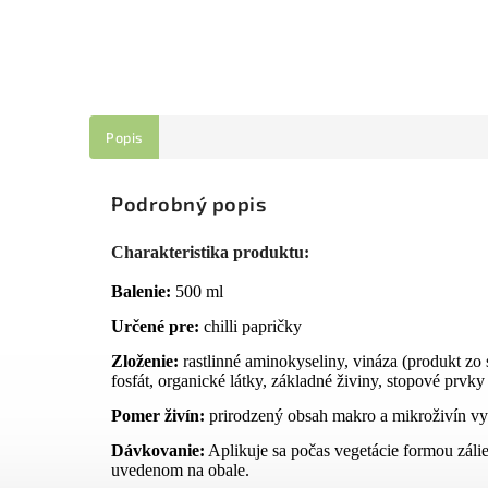
Popis
Podrobný popis
Charakteristika produktu:
Balenie:
500 ml
Určené pre:
chilli papričky
Zloženie:
rastlinné aminokyseliny, vináza (produkt zo
fosfát, organické látky, základné živiny, stopové prvky
Pomer živín:
prirodzený obsah makro a mikroživín vyp
Dávkovanie:
Aplikuje sa počas vegetácie formou záli
uvedenom na obale.