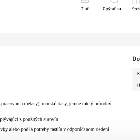
Tlač
Opýtať sa
Strá
Do
K
H
 spracovania melasy), morské riasy, jemne mletý prírodný
lývajúci z použitých surovín
evky alebo podľa potreby rastlín v odporúčanom riedení