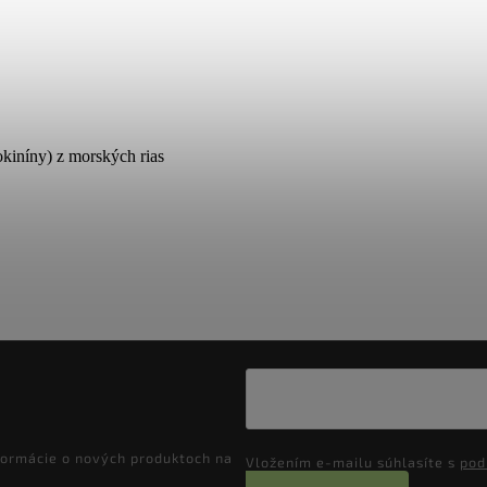
okiníny) z morských rias
formácie o nových produktoch na
Vložením e-mailu súhlasíte s
pod