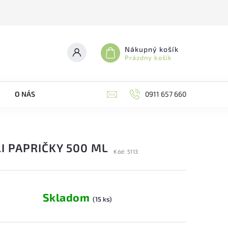
Nákupný košík
Prázdny košík
O NÁS
0911 657 660
LI PAPRIČKY 500 ML
Kód:
5113
Skladom
(15 ks)