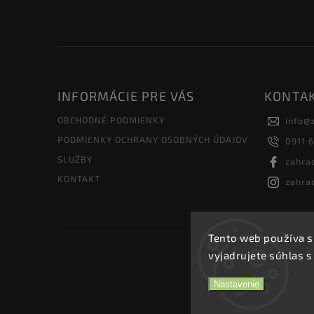
INFORMÁCIE PRE VÁS
KONTA
OBCHODNÉ PODMIENKY
info
@
PODMIENKY OCHRANY OSOBNÝCH ÚDAJOV
0911 
SLUŽBY
zahra
KONTAKT
zahra
Tento web používa s
vyjadrujete súhlas s
Nastavenie