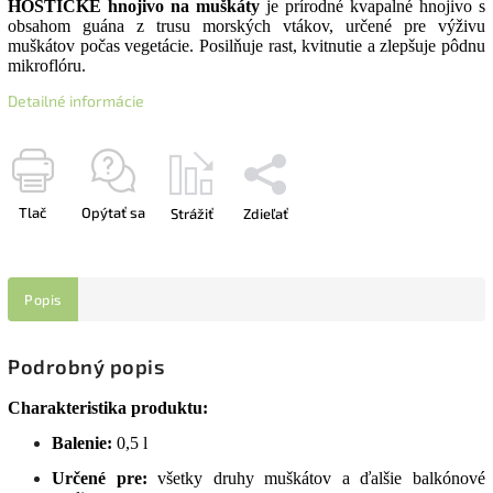
HOŠTICKÉ hnojivo na muškáty
je prírodné kvapalné hnojivo s
obsahom guána z trusu morských vtákov, určené pre výživu
muškátov počas vegetácie. Posilňuje rast, kvitnutie a zlepšuje pôdnu
mikroflóru.
Detailné informácie
Tlač
Opýtať sa
Strážiť
Zdieľať
Popis
Podrobný popis
Charakteristika produktu:
Balenie:
0,5 l
Určené pre:
všetky druhy muškátov a ďalšie balkónové