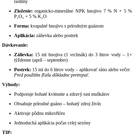
rastliny
Zloženie:
organicko-minerálne NPK hnojivo 7 % N + 5 %
P₂O₅ + 5 % K₂O
Forma:
kvapalné hnojivo s prírodným guánom
Aplikácia:
zálievka alebo postrek
Dávkovanie:
Zálievka:
15 ml hnojiva (1 vrchnák) do 3 litrov vody – 1×
týždenne (apríl – september)
Postrek:
15 ml do 6 litrov vody – aplikovať ráno alebo večer
Pred použitím fľašu dôkladne pretrepať.
Výhody:
Podporuje bohaté kvitnutie a zdravý rast muškátov
Obsahuje prírodné guáno – bohatý zdroj živín
Aktivuje pôdnu mikroflóru
Jednoduchá aplikácia počas celej sezóny
TIP: