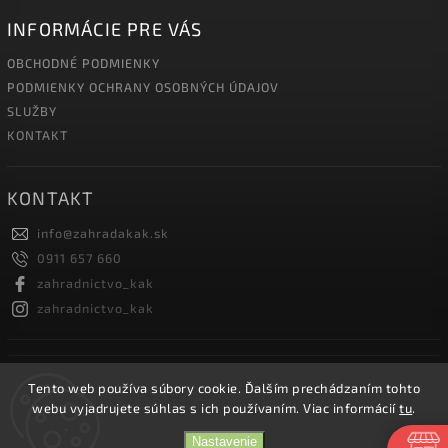
INFORMÁCIE PRE VÁS
OBCHODNÉ PODMIENKY
PODMIENKY OCHRANY OSOBNÝCH ÚDAJOV
SLUŽBY
KONTAKT
KONTAKT
info
@
zahradakak.sk
0911 657 660
zahradnictvo_kak
zahradnictvo_kak
FACEBOOK
Tento web používa súbory cookie. Ďalším prechádzaním tohto
webu vyjadrujete súhlas s ich používaním. Viac informácií
tu
.
Nastavenie