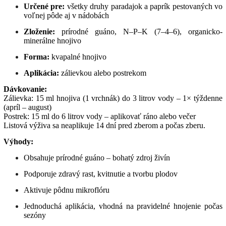
Určené pre:
všetky druhy paradajok a paprík pestovaných vo
voľnej pôde aj v nádobách
Zloženie:
prírodné guáno, N–P–K (7–4–6), organicko-
minerálne hnojivo
Forma:
kvapalné hnojivo
Aplikácia:
zálievkou alebo postrekom
Dávkovanie:
Zálievka: 15 ml hnojiva (1 vrchnák) do 3 litrov vody – 1× týždenne
(apríl – august)
Postrek: 15 ml do 6 litrov vody – aplikovať ráno alebo večer
Listová výživa sa neaplikuje 14 dní pred zberom a počas zberu.
Výhody:
Obsahuje prírodné guáno – bohatý zdroj živín
Podporuje zdravý rast, kvitnutie a tvorbu plodov
Aktivuje pôdnu mikroflóru
Jednoduchá aplikácia, vhodná na pravidelné hnojenie počas
sezóny