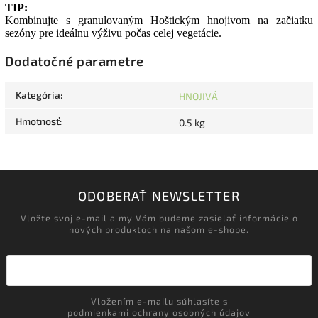
TIP:
Kombinujte s granulovaným Hoštickým hnojivom na začiatku
sezóny pre ideálnu výživu počas celej vegetácie.
Dodatočné parametre
Kategória
:
HNOJIVÁ
Hmotnosť
:
0.5 kg
ODOBERAŤ NEWSLETTER
Vložte svoj e-mail a my Vám budeme zasielať informácie o
nových produktoch na našom e-shope.
Vložením e-mailu súhlasíte s
podmienkami ochrany osobných údajov