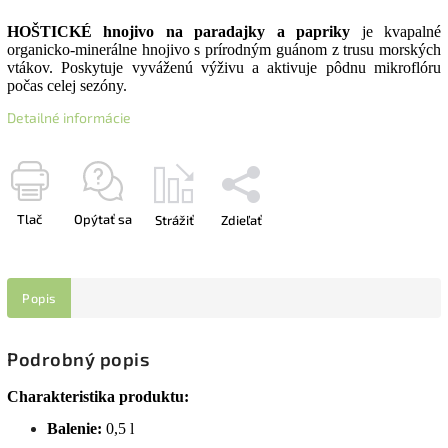
HOŠTICKÉ hnojivo na paradajky a papriky
je kvapalné
organicko-minerálne hnojivo s prírodným guánom z trusu morských
vtákov. Poskytuje vyváženú výživu a aktivuje pôdnu mikroflóru
počas celej sezóny.
Detailné informácie
Tlač
Opýtať sa
Strážiť
Zdieľať
Popis
Podrobný popis
Charakteristika produktu:
Balenie:
0,5 l