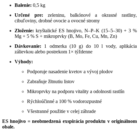
Balenie:
0,5 kg
Určené pre:
zeleninu, balkónové a okrasné rastliny,
cibuľoviny, drobné ovocie a ovocné stromy
Zloženie:
kryštalické ES hnojivo, N–P–K (15–5–30) + 3 %
Mg + 5 % S + mikroprvky (B, Mo, Fe, Cu, Mn, Zn)
Dávkovanie:
1 odmerka (10 g) do 10 l vody, aplikácia
zálievkou alebo postrekom 1× týždenne
Výhody:
Podporuje nasadenie kvetov a vývoj plodov
Zabraňuje žltnutiu listov
Mikroprvky na podporu vitality a odolnosti rastlín
Rýchloúčinné a 100 % vodorozpustné
Všestranné použitie v celej záhrade
ES hnojivo = neobmedzená exspirácia produktu v originálnom
obale.