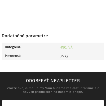
Dodatočné parametre
Kategória
:
HNOJIVÁ
Hmotnosť
:
0.5 kg
ODOBERAŤ NEWSLETTER
Vložte svoj e-mail a my Vám budeme zasielať informácie o
nových produktoch na našom e-shope.