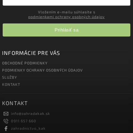
Vložením e-mailu súhlasíte s
podmienkami ochrany osobných údajov
Prihlásiť sa
INFORMÁCIE PRE VÁS
OBCHODNÉ PODMIENKY
PODMIENKY OCHRANY OSOBNÝCH ÚDAJOV
SLUŽBY
KONTAKT
KONTAKT
info
@
zahradakak.sk
0911 657 660
zahradnictvo_kak