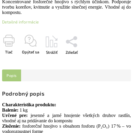
Koncentrované fosforečné hnojivo s rýchlym účinkom. Podporuje
tvorbu koreňov, kvitnutie a využitie slnečnej energie. Vhodné aj do
kompostu.
Detailné informácie
Tlač
Opýtať sa
Strážiť
Zdieľať
Popis
Podrobný popis
Charakteristika produktu:
Balenie:
1 kg
Určené pre:
jesenné a jarné hnojenie všetkých druhov rastlín,
vhodné aj na pridávanie do kompostu
Zloženie:
fosforečné hnojivo s obsahom fosforu (P₂O₅) 17 % – vo
vodorozpustnej forme