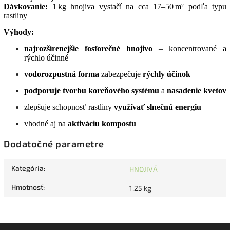
Dávkovanie:
1 kg hnojiva vystačí na cca 17–50 m² podľa typu
rastliny
Výhody:
najrozšírenejšie fosforečné hnojivo
– koncentrované a
rýchlo účinné
vodorozpustná forma
zabezpečuje
rýchly účinok
podporuje tvorbu koreňového systému
a
nasadenie kvetov
zlepšuje schopnosť rastliny
využívať slnečnú energiu
vhodné aj na
aktiváciu kompostu
Dodatočné parametre
Kategória
:
HNOJIVÁ
Hmotnosť
:
1.25 kg