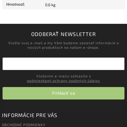
Hmotnosť
:
0.6 kg
ODOBERAŤ NEWSLETTER
Vložte svoj e-mail a my Vám budeme zasielať informácie o
nových produktoch na našom e-shope.
Vložením e-mailu súhlasíte s
podmienkami ochrany osobných údajov
Prihlásiť sa
INFORMÁCIE PRE VÁS
OBCHODNÉ PODMIENKY