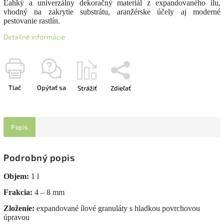
Ľahký a univerzálny dekoračný materiál z expandovaného ílu,
vhodný na zakrytie substrátu, aranžérske účely aj moderné
pestovanie rastlín.
Detailné informácie
Tlač
Opýtať sa
Strážiť
Zdieľať
Popis
Podrobný popis
Objem:
1 l
Frakcia:
4 – 8 mm
Zloženie:
expandované ílové granuláty s hladkou povrchovou
úpravou