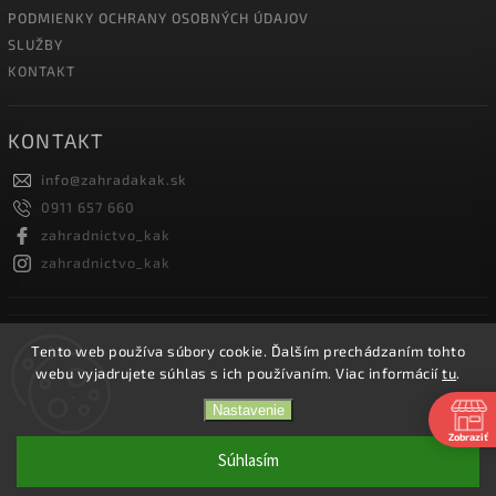
PODMIENKY OCHRANY OSOBNÝCH ÚDAJOV
SLUŽBY
KONTAKT
KONTAKT
info
@
zahradakak.sk
0911 657 660
zahradnictvo_kak
zahradnictvo_kak
FACEBOOK
Tento web používa súbory cookie. Ďalším prechádzaním tohto
webu vyjadrujete súhlas s ich používaním. Viac informácií
tu
.
Nastavenie
Zobraziť
Copyright 2026
Záhradníctvo KaK
. Všetky práva vyhradené.
Súhlasím
Vytvořil
Shoptet
| Design
Shoptak.cz.