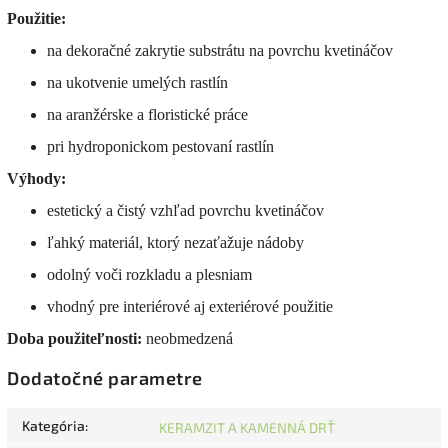
Použitie:
na dekoračné zakrytie substrátu na povrchu kvetináčov
na ukotvenie umelých rastlín
na aranžérske a floristické práce
pri hydroponickom pestovaní rastlín
Výhody:
estetický a čistý vzhľad povrchu kvetináčov
ľahký materiál, ktorý nezaťažuje nádoby
odolný voči rozkladu a plesniam
vhodný pre interiérové aj exteriérové použitie
Doba použiteľnosti:
neobmedzená
Dodatočné parametre
Kategória
:
KERAMZIT A KAMENNÁ DRŤ