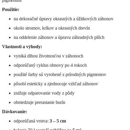
pigmentmi
Použitie:
na dekoračné úpravy okrasných a úžitkových záhonov
okolo stromov, kríkov a okrasných drevín
na oddelenie záhonov a úpravu záhradných plôch
Vlastnosti a výhody:
vyniká dlhou životnosťou v záhonoch
odporúčaný cyklus obnovy po 4 rokoch
použité farby sú vyrobené z prírodných pigmentov
pôsobí esteticky a zjednocuje vzhľad záhonov
znižuje odparovanie vody z pôdy
obmedzuje prerastanie burín
Dávkovanie:
odporúčaná vrstva:
3 – 5 cm