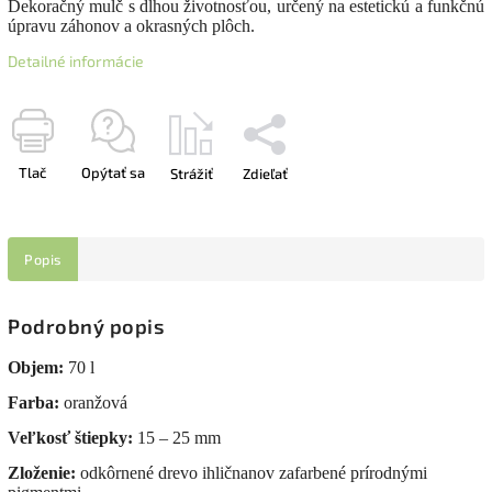
Dekoračný mulč s dlhou životnosťou, určený na estetickú a funkčnú
úpravu záhonov a okrasných plôch.
Detailné informácie
Tlač
Opýtať sa
Strážiť
Zdieľať
Popis
Podrobný popis
Objem:
70 l
Farba:
oranžová
Veľkosť štiepky:
15 – 25 mm
Zloženie:
odkôrnené drevo ihličnanov zafarbené prírodnými