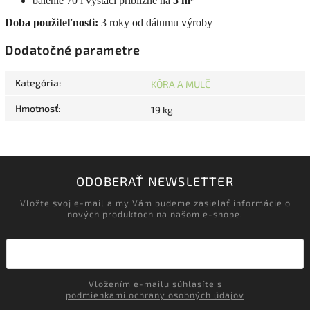
balenie 70 l vystačí približne na
5 m²
Doba použiteľnosti:
3 roky od dátumu výroby
Dodatočné parametre
Kategória
:
KÔRA A MULČ
Hmotnosť
:
19 kg
ODOBERAŤ NEWSLETTER
Vložte svoj e-mail a my Vám budeme zasielať informácie o
nových produktoch na našom e-shope.
Vložením e-mailu súhlasíte s
podmienkami ochrany osobných údajov