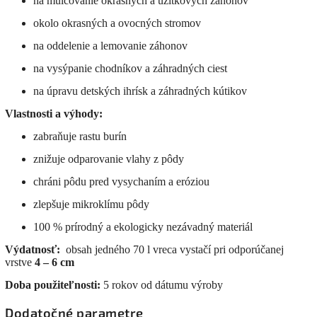
na mulčovanie okrasných a úžitkových záhonov
okolo okrasných a ovocných stromov
na oddelenie a lemovanie záhonov
na vysýpanie chodníkov a záhradných ciest
na úpravu detských ihrísk a záhradných kútikov
Vlastnosti a výhody:
zabraňuje rastu burín
znižuje odparovanie vlahy z pôdy
chráni pôdu pred vysychaním a eróziou
zlepšuje mikroklímu pôdy
100 % prírodný a ekologicky nezávadný materiál
Výdatnosť:
obsah jedného 70 l vreca vystačí pri odporúčanej
vrstve
4 – 6 cm
Doba použiteľnosti:
5 rokov od dátumu výroby
Dodatočné parametre