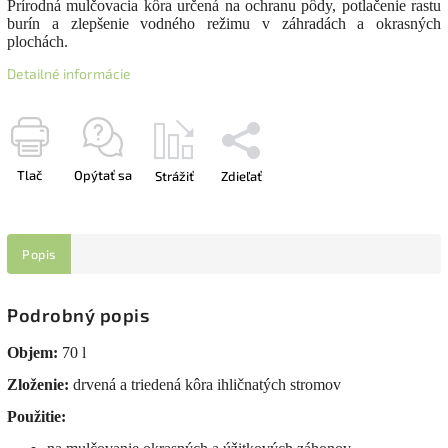
Prírodná mulčovacia kôra určená na ochranu pôdy, potlačenie rastu
burín a zlepšenie vodného režimu v záhradách a okrasných
plochách.
Detailné informácie
Tlač
Opýtať sa
Strážiť
Zdieľať
Popis
Podrobný popis
Objem:
70 l
Zloženie:
drvená a triedená kôra ihličnatých stromov
Použitie: