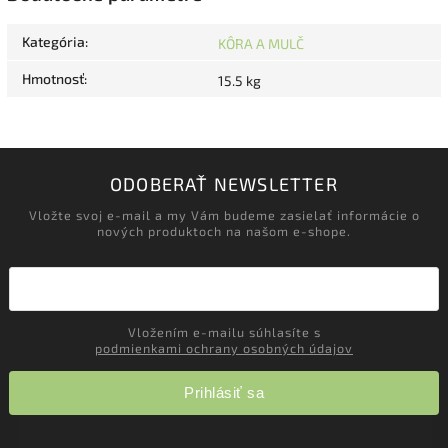
Kategória
:
KÔRA A MULČ
Hmotnosť
:
15.5 kg
ODOBERAŤ NEWSLETTER
Vložte svoj e-mail a my Vám budeme zasielať informácie o
nových produktoch na našom e-shope.
Vložením e-mailu súhlasíte s
podmienkami ochrany osobných údajov
Prihlásiť sa