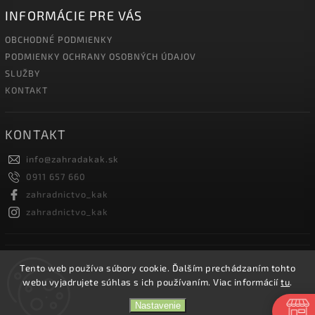
INFORMÁCIE PRE VÁS
OBCHODNÉ PODMIENKY
PODMIENKY OCHRANY OSOBNÝCH ÚDAJOV
SLUŽBY
KONTAKT
KONTAKT
info
@
zahradakak.sk
0911 657 660
zahradnictvo_kak
zahradnictvo_kak
FACEBOOK
Tento web používa súbory cookie. Ďalším prechádzaním tohto
webu vyjadrujete súhlas s ich používaním. Viac informácií
tu
.
Nastavenie