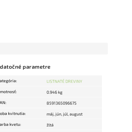
datočné parametre
ategória
:
LISTNATÉ DREVINY
motnosť
:
0.946 kg
AN
:
8591365096675
oba kvitnutia
:
máj, jún, júl, august
arba kvetu
:
žltá