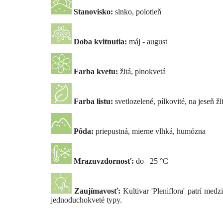
Stanovisko:
slnko, polotieň
Doba kvitnutia:
máj - august
Farba kvetu:
žltá, plnokvetá
Farba listu:
svetlozelené, pílkovité, na jeseň žl
Pôda:
priepustná, mierne vlhká, humózna
Mrazuvzdornosť:
do –25 °C
Zaujímavosť:
Kultivar 'Pleniflora' patrí medz
jednoduchokveté typy.