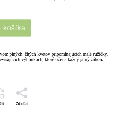
o košíka
om plných, žltých kvetov pripomínajúcich malé ružičky.
evísajúcich výhonkoch, ktoré oživia každý jarný záhon.
žiť
Zdieľať