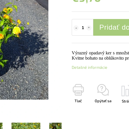
Pridať d
Výrazný opadavý ker s množstv
Kvitne bohato na oblúkovito pr
Detailné informácie
Tlač
Opýtať sa
Strá