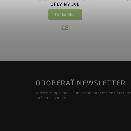
DREVINY 50L
Do košíka
€8
ODOBERAŤ NEWSLETTER
Vložte svoj e-mail a my Vám budeme zasielať in
našom e-shope.