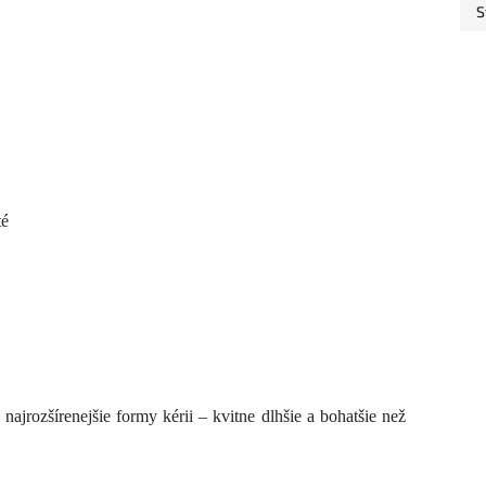
S
té
i najrozšírenejšie formy kérii – kvitne dlhšie a bohatšie než