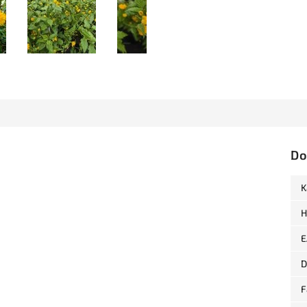
Do
K
H
E
D
F