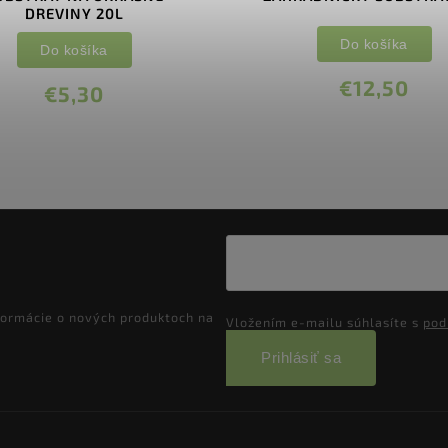
DREVINY 20L
Do košíka
Do košíka
€12,50
€5,30
formácie o nových produktoch na
Vložením e-mailu súhlasíte s
pod
Prihlásiť sa