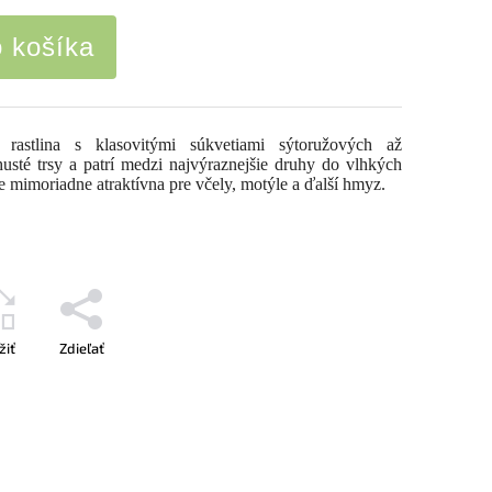
o košíka
astlina s klasovitými súkvetiami sýtoružových až
usté trsy a patrí medzi najvýraznejšie druhy do vlhkých
e mimoriadne atraktívna pre včely, motýle a ďalší hmyz.
žiť
Zdieľať