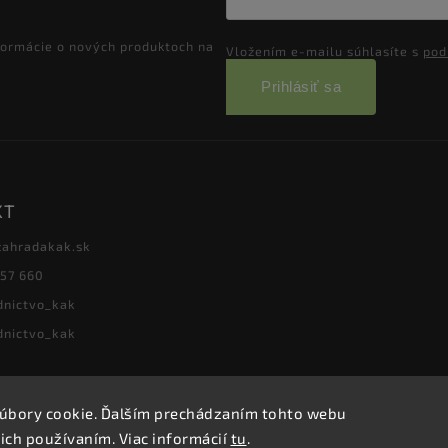
formácie o nových produktoch na
Vložením e-mailu súhlasíte s
pod
Prihlásiť sa
KT
zahradakak.sk
657 660
dnictvo_kak
dnictvo_kak
úbory cookie. Ďalším prechádzaním tohto webu
Copyright 2026
Záhradníctvo KaK
. Všetky práva vyhradené.
 ich používaním. Viac informácií
tu
.