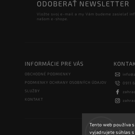
ODOBERAŤ NEWSLETTER
Vložte svoj e-mail a my Vám budeme zasielať in
našom e-shope.
INFORMÁCIE PRE VÁS
KONTA
OBCHODNÉ PODMIENKY
info
@
PODMIENKY OCHRANY OSOBNÝCH ÚDAJOV
0911 
SLUŽBY
zahra
KONTAKT
zahra
Tento web používa s
vyjadrujete súhlas s