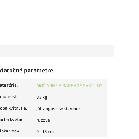
datočné parametre
ategória
:
MOČIARNE A BAHENNÉ RASTLINY
motnosť
:
0.7 kg
oba kvitnutia
:
júl, august, september
arba kvetu
:
ružová
ĺbka vody
:
0 - 15 cm