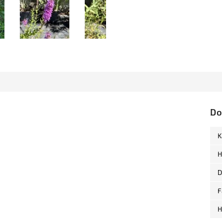
Do
K
H
D
F
H