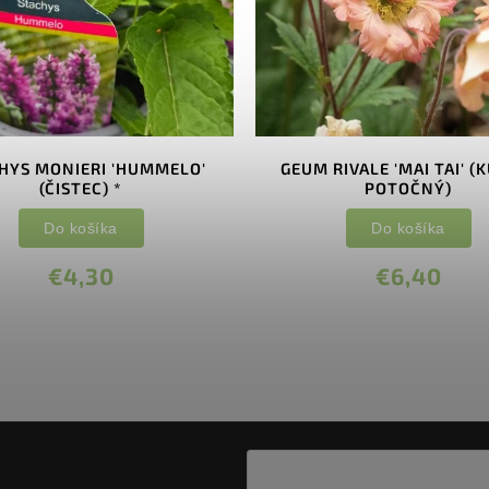
HYS MONIERI 'HUMMELO'
GEUM RIVALE 'MAI TAI' (
(ČISTEC) *
POTOČNÝ)
Do košíka
Do košíka
€4,30
€6,40