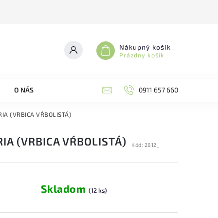
Nákupný košík
Prázdny košík
O NÁS
0911 657 660
IA (VRBICA VŔBOLISTÁ)
IA (VRBICA VŔBOLISTÁ)
Kód:
2812_
Skladom
(12 ks)