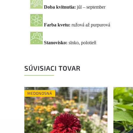
Doba kvitnutia:
júl – september
Farba kvetu:
ružová až purpurová
Stanovisko:
slnko, polotieň
SÚVISIACI TOVAR
MEDONOSNÁ