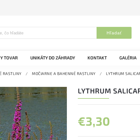
Hľadať
Y TOVAR
UNIKÁTY DO ZÁHRADY
KONTAKT
GALÉRIA
É RASTLINY
/
MOČIARNE A BAHENNÉ RASTLINY
/
LYTHRUM SALICAR
LYTHRUM SALICAR
€3,30