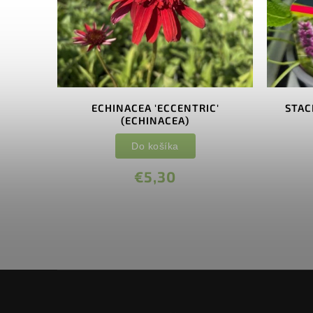
ENCO'
ECHINACEA 'ECCENTRIC'
STAC
(ECHINACEA)
Do košíka
€5,30