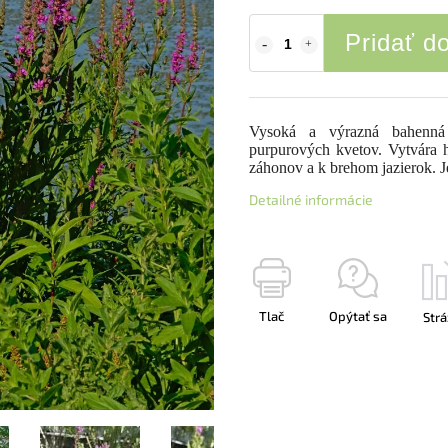
Pridať d
Vysoká a výrazná bahenná r
purpurových kvetov. Vytvára h
záhonov a k brehom jazierok. J
Detailné informácie
Tlač
Opýtať sa
Strá