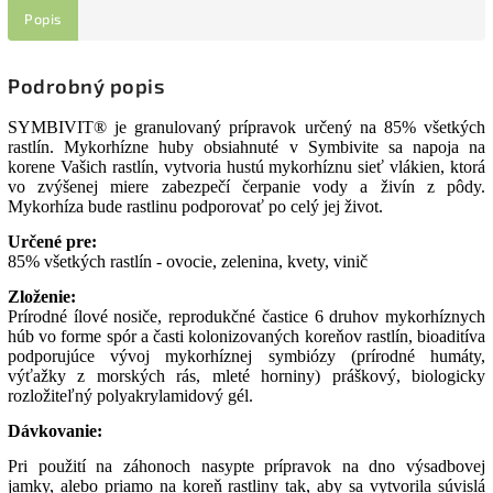
Popis
Podrobný popis
SYMBIVIT® je granulovaný prípravok určený na 85% všetkých
rastlín. Mykorhízne huby obsiahnuté v Symbivite sa napoja na
korene Vašich rastlín, vytvoria hustú mykorhíznu sieť vlákien, ktorá
vo zvýšenej miere zabezpečí čerpanie vody a živín z pôdy.
Mykorhíza bude rastlinu podporovať po celý jej život.
Určené pre:
85% všetkých rastlín - ovocie, zelenina, kvety, vinič
Zloženie:
Prírodné ílové nosiče, reprodukčné častice 6 druhov mykorhíznych
húb vo forme spór a časti kolonizovaných koreňov rastlín, bioaditíva
podporujúce vývoj mykorhíznej symbiózy (prírodné humáty,
výťažky z morských rás, mleté horniny) práškový, biologicky
rozložiteľný polyakrylamidový gél.
Dávkovanie:
Pri použití na záhonoch nasypte prípravok na dno výsadbovej
jamky, alebo priamo na koreň rastliny tak, aby sa vytvorila súvislá