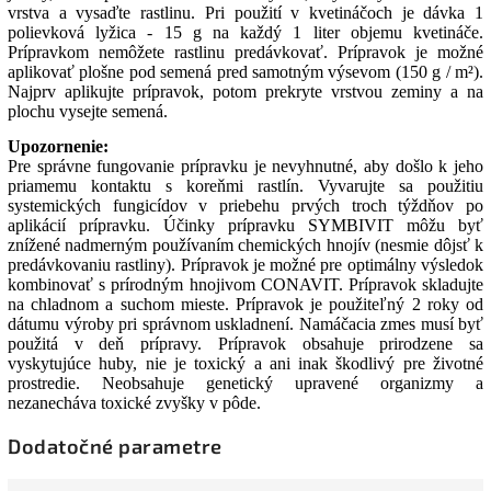
vrstva a vysaďte rastlinu. Pri použití v kvetináčoch je dávka 1
polievková lyžica - 15 g na každý 1 liter objemu kvetináče.
Prípravkom nemôžete rastlinu predávkovať. Prípravok je možné
aplikovať plošne pod semená pred samotným výsevom (150 g / m²).
Najprv aplikujte prípravok, potom prekryte vrstvou zeminy a na
plochu vysejte semená.
Upozornenie:
Pre správne fungovanie prípravku je nevyhnutné, aby došlo k jeho
priamemu kontaktu s koreňmi rastlín. Vyvarujte sa použitiu
systemických fungicídov v priebehu prvých troch týždňov po
aplikácií prípravku. Účinky prípravku SYMBIVIT môžu byť
znížené nadmerným používaním chemických hnojív (nesmie dôjsť k
predávkovaniu rastliny). Prípravok je možné pre optimálny výsledok
kombinovať s prírodným hnojivom CONAVIT. Prípravok skladujte
na chladnom a suchom mieste. Prípravok je použiteľný 2 roky od
dátumu výroby pri správnom uskladnení. Namáčacia zmes musí byť
použitá v deň prípravy. Prípravok obsahuje prirodzene sa
vyskytujúce huby, nie je toxický a ani inak škodlivý pre životné
prostredie. Neobsahuje genetický upravené organizmy a
nezanecháva toxické zvyšky v pôde.
Dodatočné parametre