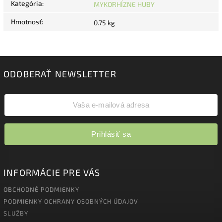
Kategória
:
MYKORHÍZNE HUBY
Hmotnosť
:
0.75 kg
ODOBERAŤ NEWSLETTER
Prihlásiť sa
INFORMÁCIE PRE VÁS
OBCHODNÉ PODMIENKY
PODMIENKY OCHRANY OSOBNÝCH ÚDAJOV
SLUŽBY