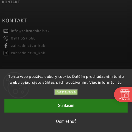
KONTAKT
KONTAKT
info
@
zahradakak.sk
0911 657 660
zahradnictvo_kak
zahradnictvo_kak
FACEBOOK
Tento web používa súbory cookie. Ďalším prechádzaním tohto
webu vyjadrujete súhlas s ich používaním. Viac informácií
tu
.
Nastavenie
Zobraziť
Copyright 2026
Záhradníctvo KaK
. Všetky práva vyhradené.
Súhlasím
Vytvořil
Shoptet
| Design
Shoptak.cz.
Odmietnuť