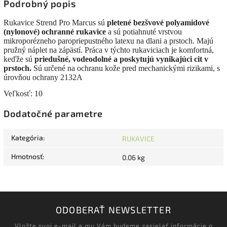
Podrobný popis
Rukavice Strend Pro Marcus sú
pletené bezšvové polyamidové
(nylonové)
ochranné rukavice
a sú potiahnuté vrstvou
mikroporézneho paropriepustného latexu na dlani a prstoch. Majú
pružný náplet na zápästí. Práca v týchto rukaviciach je komfortná,
keďže sú
priedušné, vodeodolné a poskytujú vynikajúci cit v
prstoch.
Sú určené na ochranu kože pred mechanickými rizikami, s
úrovňou ochrany 2132A
Veľkosť: 10
Dodatočné parametre
Kategória
:
RUKAVICE
Hmotnosť
:
0.06 kg
ODOBERAŤ NEWSLETTER
Vložte svoj e-mail a my Vám budeme zasielať informácie o