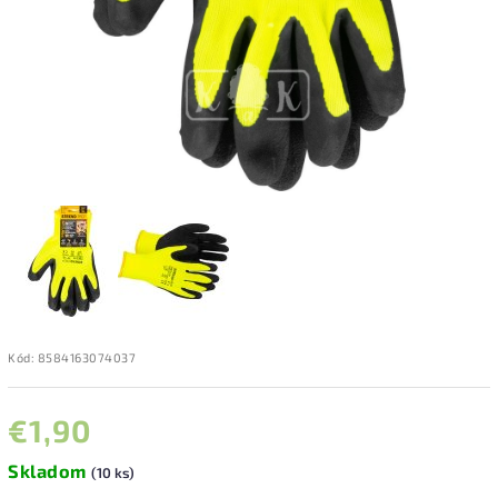
Kód:
8584163074037
€1,90
Skladom
(10 ks)