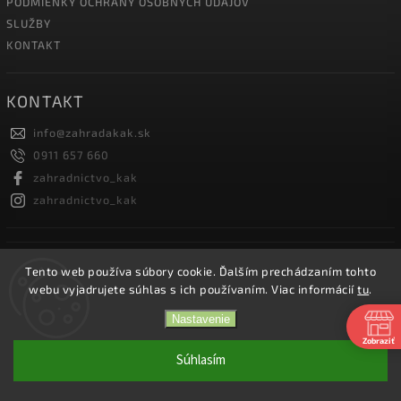
PODMIENKY OCHRANY OSOBNÝCH ÚDAJOV
SLUŽBY
KONTAKT
KONTAKT
info
@
zahradakak.sk
0911 657 660
zahradnictvo_kak
zahradnictvo_kak
FACEBOOK
Tento web používa súbory cookie. Ďalším prechádzaním tohto
webu vyjadrujete súhlas s ich používaním. Viac informácií
tu
.
Nastavenie
Zobraziť
Copyright 2026
Záhradníctvo KaK
. Všetky práva vyhradené.
Súhlasím
Vytvořil
Shoptet
| Design
Shoptak.cz.