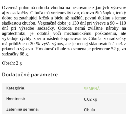
Overená poloraná odroda vhodná na pestovanie z jarných výsevov
aj zo sadzačky. Cibuľa má vretenovitý tvar, okrovo žltú šupku, tenký
dobre sa zatahujúci krčok a bielu až nažltlú, pevnú dužinu s jemne
sladkastou chuťou. Vegetačná doba je 130 dní pri výseve a 90 – 110
dní pri výsadbe sadzačky. Odroda nemá zvláštne nároky na
agrotechniku, je odolná voči mechanickému poškodeniu, ale
vyžaduje rýchly zber a následné spracovanie. Cibuľa zo sadzačky
má približne o 20 % vyšší výnos, ale je menej skladovateľná než z
priameho výsevu. Hmotnosť cibule zo semena je priemerne 52 g, zo
sadzačky 68 g.
Obsah: 2 g
Dodatočné parametre
Kategória
:
SEMENÁ
Hmotnosť
:
0.02 kg
Zelenina semená
:
Cibuľa