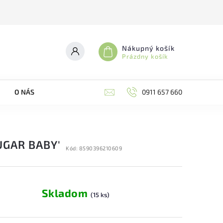
Nákupný košík
Prázdny košík
O NÁS
0911 657 660
UGAR BABY'
Kód:
8590396210609
Skladom
(15 ks)