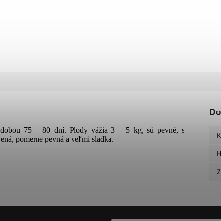
Do
dobou 75 – 80 dní. Plody vážia 3 – 5 kg, sú pevné, s
K
ená, pomerne pevná a veľmi sladká.
H
Z