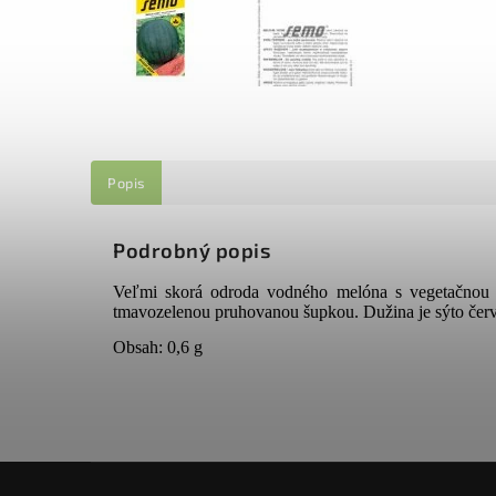
Popis
Podrobný popis
Veľmi skorá odroda vodného melóna s vegetačnou 
tmavozelenou pruhovanou šupkou. Dužina je sýto červ
Obsah: 0,6 g