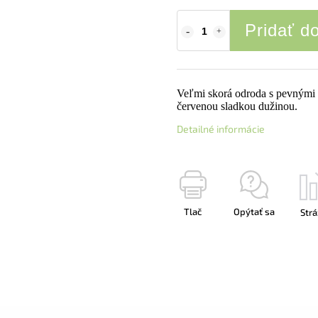
Pridať d
Veľmi skorá odroda s pevnými
červenou sladkou dužinou.
Detailné informácie
Tlač
Opýtať sa
Strá