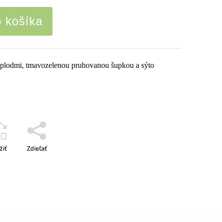
o košíka
 plodmi, tmavozelenou pruhovanou šupkou a sýto
žiť
Zdieľať