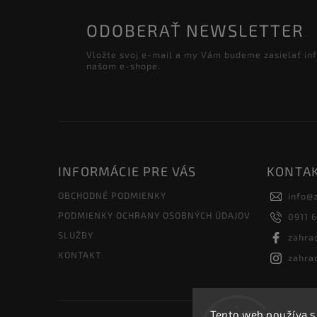
ODOBERAŤ NEWSLETTER
Vložte svoj e-mail a my Vám budeme zasielať in
našom e-shope.
INFORMÁCIE PRE VÁS
KONTA
OBCHODNÉ PODMIENKY
info
@
PODMIENKY OCHRANY OSOBNÝCH ÚDAJOV
0911 
SLUŽBY
zahra
KONTAKT
zahra
Tento web používa s