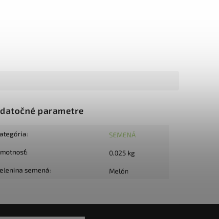
datočné parametre
ategória
:
SEMENÁ
motnosť
:
0.025 kg
elenina semená
:
Melón