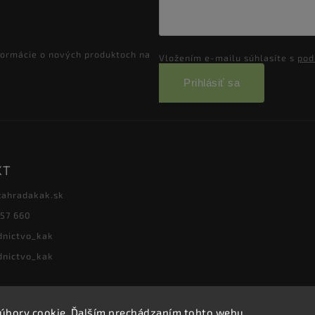
formácie o nových produktoch na
Vložením e-mailu súhlasíte s
pod
Prihlásiť sa
KT
zahradakak.sk
657 660
dnictvo_kak
dnictvo_kak
úbory cookie. Ďalším prechádzaním tohto webu