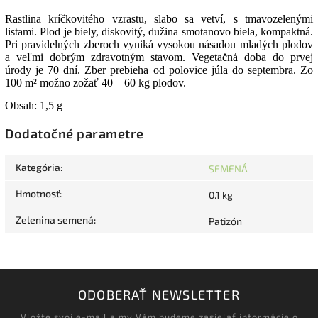
Rastlina kríčkovitého vzrastu, slabo sa vetví, s tmavozelenými
listami. Plod je biely, diskovitý, dužina smotanovo biela, kompaktná.
Pri pravidelných zberoch vyniká vysokou násadou mladých plodov
a veľmi dobrým zdravotným stavom. Vegetačná doba do prvej
úrody je 70 dní. Zber prebieha od polovice júla do septembra. Zo
100 m² možno zožať 40 – 60 kg plodov.
Obsah: 1,5 g
Dodatočné parametre
Kategória
:
SEMENÁ
Hmotnosť
:
0.1 kg
Zelenina semená
:
Patizón
ODOBERAŤ NEWSLETTER
Vložte svoj e-mail a my Vám budeme zasielať informácie o