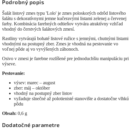
Podrobný popis
Šalát listový zmes typu 'Lolo' je zmes poloskorých odrôd listového
šalátu s dekoratívnymi jemne kučeravými listami zelenej a červenej
farby. Kombinácia farebných odtieňov vytvára atraktívny vzhľad
vhodný do čerstvých šalátových zmesí.
Rastliny vytvárajú bohaté listové ružice s jemnými, chutnými listami
vhodnými na postupný zber. Zmes je vhodná na pestovanie vo
voľnej pôde aj vo vyvýšených záhonoch.
Osivo v zmesi je farebne rozlíšené pre jednoduchšiu manipuláciu pri
výseve.
Pestovanie:
výsev: marec – august
zber: máj – október
vhodný na postupný zber listov
vyžaduje slnečné až polotienisté stanovište a dostatočne vlhkú
pôdu
Obsah:
0,6 g
Dodatočné parametre