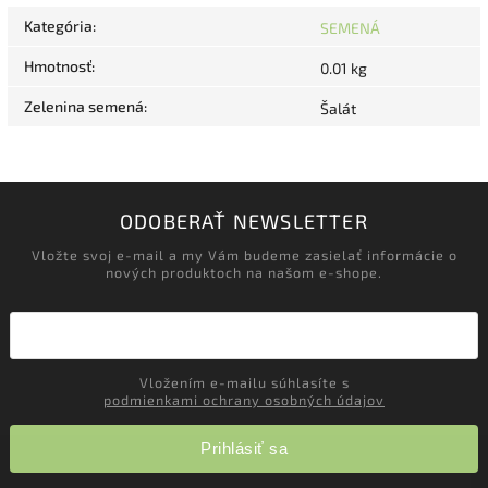
Kategória
:
SEMENÁ
Hmotnosť
:
0.01 kg
Zelenina semená
:
Šalát
ODOBERAŤ NEWSLETTER
Vložte svoj e-mail a my Vám budeme zasielať informácie o
nových produktoch na našom e-shope.
Vložením e-mailu súhlasíte s
podmienkami ochrany osobných údajov
Prihlásiť sa