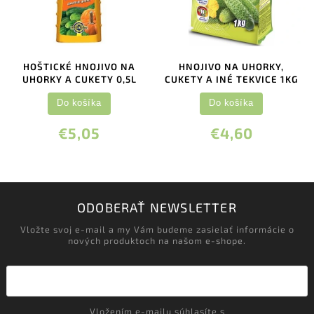
HOŠTICKÉ HNOJIVO NA
HNOJIVO NA UHORKY,
UHORKY A CUKETY 0,5L
CUKETY A INÉ TEKVICE 1KG
Do košíka
Do košíka
€5,05
€4,60
ODOBERAŤ NEWSLETTER
Vložte svoj e-mail a my Vám budeme zasielať informácie o
nových produktoch na našom e-shope.
Vložením e-mailu súhlasíte s