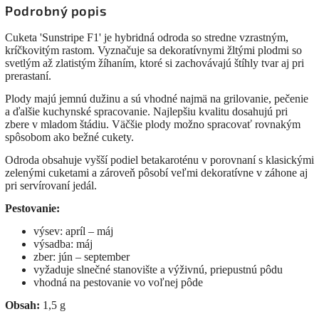
Podrobný popis
Cuketa 'Sunstripe F1' je hybridná odroda so stredne vzrastným,
kríčkovitým rastom. Vyznačuje sa dekoratívnymi žltými plodmi so
svetlým až zlatistým žíhaním, ktoré si zachovávajú štíhly tvar aj pri
prerastaní.
Plody majú jemnú dužinu a sú vhodné najmä na grilovanie, pečenie
a ďalšie kuchynské spracovanie. Najlepšiu kvalitu dosahujú pri
zbere v mladom štádiu. Väčšie plody možno spracovať rovnakým
spôsobom ako bežné cukety.
Odroda obsahuje vyšší podiel betakaroténu v porovnaní s klasickými
zelenými cuketami a zároveň pôsobí veľmi dekoratívne v záhone aj
pri servírovaní jedál.
Pestovanie:
výsev: apríl – máj
výsadba: máj
zber: jún – september
vyžaduje slnečné stanovište a výživnú, priepustnú pôdu
vhodná na pestovanie vo voľnej pôde
Obsah:
1,5 g