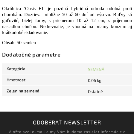
Okrúhlica 'Oasis F1' je pozdná hybridná odroda odolná proti
chorobám. Dozrieva približne 50 až 60 dní od výsevu. Buľvy sú
guľovité, bielej farby, s priemerom 10 až 12 cm, s príjemnou
nasladlou chuťou. Nedrevnatie, je vhodná na priamy konzum aj
krátkodobé skladovanie.
Obsah: 50 semien
Dodatočné parametre
Kategória
:
SEMENÁ
Hmotnosť
:
0.06 kg
Zelenina semená
:
Ostatné
ODOBERAŤ NEWSLETTER
Vložte svoj e-mail a my Vám budeme zasielať informácie o