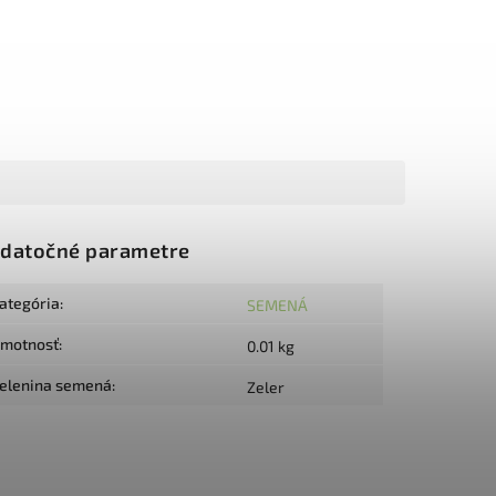
datočné parametre
ategória
:
SEMENÁ
motnosť
:
0.01 kg
elenina semená
:
Zeler