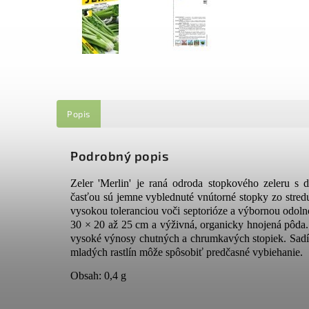
Popis
Podrobný popis
Zeler 'Merlin' je raná odroda stopkového zeleru 
časťou sú jemne vyblednuté vnútorné stopky zo stredu 
vysokou toleranciou voči septorióze a výbornou odoln
30 × 20 až 25 cm a výživná, organicky hnojená pôda. 
vysoké výnosy chutných a chrumkavých stopiek. Sadí 
mladých rastlín môže spôsobiť predčasné vybiehanie.
Obsah: 0,4 g