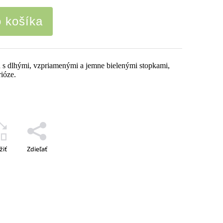
o košíka
 s dlhými, vzpriamenými a jemne bielenými stopkami,
ióze.
žiť
Zdieľať