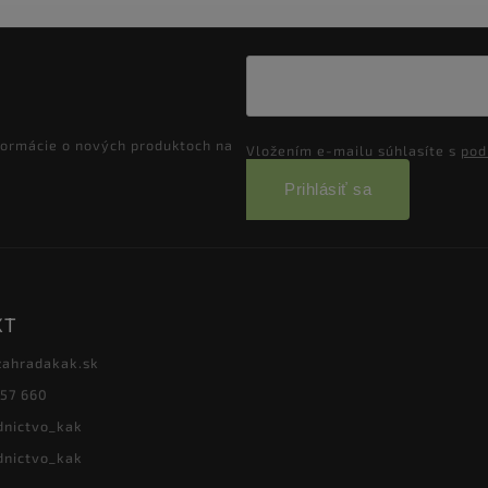
formácie o nových produktoch na
Vložením e-mailu súhlasíte s
pod
Prihlásiť sa
KT
zahradakak.sk
657 660
dnictvo_kak
dnictvo_kak