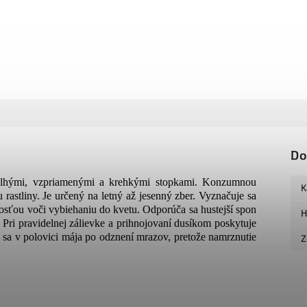
Do
s dlhými, vzpriamenými a krehkými stopkami. Konzumnou
K
rastliny. Je určený na letný až jesenný zber. Vyznačuje sa
osťou voči vybiehaniu do kvetu. Odporúča sa hustejší spon
H
Pri pravidelnej zálievke a prihnojovaní dusíkom poskytuje
sa v polovici mája po odznení mrazov, pretože namrznutie
Z