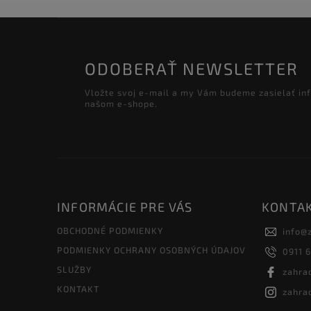
ODOBERAŤ NEWSLETTER
Vložte svoj e-mail a my Vám budeme zasielať in
našom e-shope.
INFORMÁCIE PRE VÁS
KONTA
OBCHODNÉ PODMIENKY
info
@
PODMIENKY OCHRANY OSOBNÝCH ÚDAJOV
0911 
SLUŽBY
zahra
KONTAKT
zahra