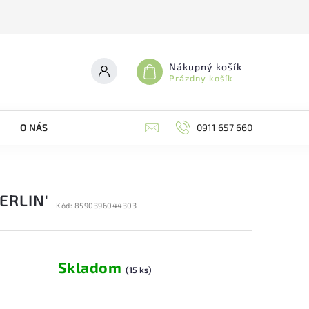
Nákupný košík
Prázdny košík
O NÁS
0911 657 660
ERLIN'
Kód:
8590396044303
Skladom
(15 ks)