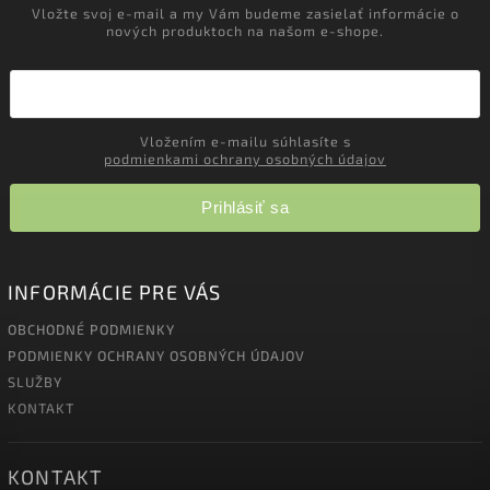
Vložte svoj e-mail a my Vám budeme zasielať informácie o
nových produktoch na našom e-shope.
Vložením e-mailu súhlasíte s
podmienkami ochrany osobných údajov
Prihlásiť sa
INFORMÁCIE PRE VÁS
OBCHODNÉ PODMIENKY
PODMIENKY OCHRANY OSOBNÝCH ÚDAJOV
SLUŽBY
KONTAKT
KONTAKT