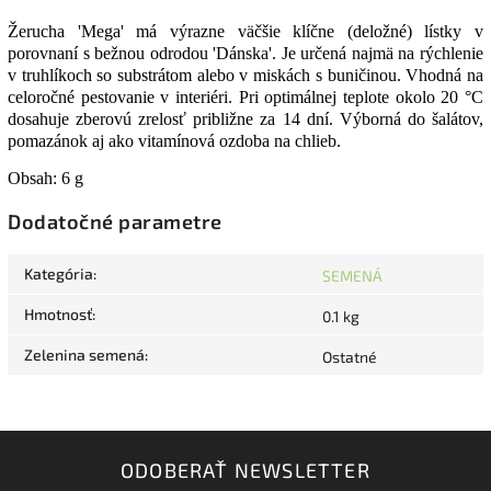
Žerucha 'Mega' má výrazne väčšie klíčne (deložné) lístky v
porovnaní s bežnou odrodou 'Dánska'. Je určená najmä na rýchlenie
v truhlíkoch so substrátom alebo v miskách s buničinou. Vhodná na
celoročné pestovanie v interiéri. Pri optimálnej teplote okolo 20 °C
dosahuje zberovú zrelosť približne za 14 dní. Výborná do šalátov,
pomazánok aj ako vitamínová ozdoba na chlieb.
Obsah: 6 g
Dodatočné parametre
Kategória
:
SEMENÁ
Hmotnosť
:
0.1 kg
Zelenina semená
:
Ostatné
ODOBERAŤ NEWSLETTER