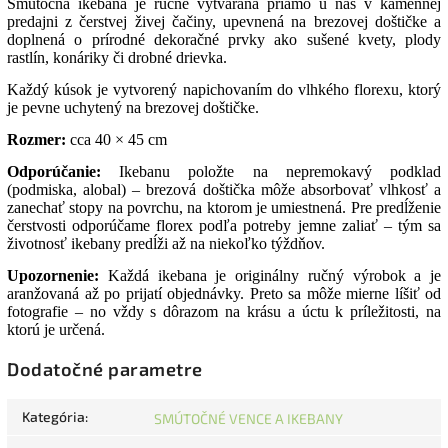
Smútočná ikebana je ručne vytváraná priamo u nás v kamennej
predajni z čerstvej živej čačiny, upevnená na brezovej doštičke a
doplnená o prírodné dekoračné prvky ako sušené kvety, plody
rastlín, konáriky či drobné drievka.
Každý kúsok je vytvorený napichovaním do vlhkého florexu, ktorý
je pevne uchytený na brezovej doštičke.
Rozmer:
cca 40 × 45 cm
Odporúčanie:
Ikebanu položte na nepremokavý podklad
(podmiska, alobal) – brezová doštička môže absorbovať vlhkosť a
zanechať stopy na povrchu, na ktorom je umiestnená. Pre predĺženie
čerstvosti odporúčame florex podľa potreby jemne zaliať – tým sa
životnosť ikebany predĺži až na niekoľko týždňov.
Upozornenie:
Každá ikebana je originálny ručný výrobok a je
aranžovaná až po prijatí objednávky. Preto sa môže mierne líšiť od
fotografie – no vždy s dôrazom na krásu a úctu k príležitosti, na
ktorú je určená.
Dodatočné parametre
Kategória
:
SMÚTOČNÉ VENCE A IKEBANY