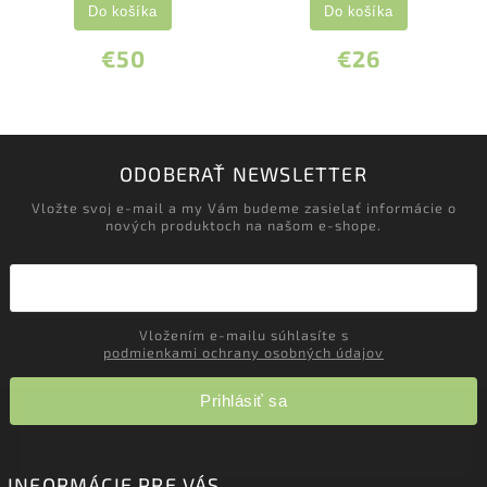
Do košíka
Do košíka
€50
€26
ODOBERAŤ NEWSLETTER
Vložte svoj e-mail a my Vám budeme zasielať informácie o
nových produktoch na našom e-shope.
Vložením e-mailu súhlasíte s
podmienkami ochrany osobných údajov
Prihlásiť sa
INFORMÁCIE PRE VÁS