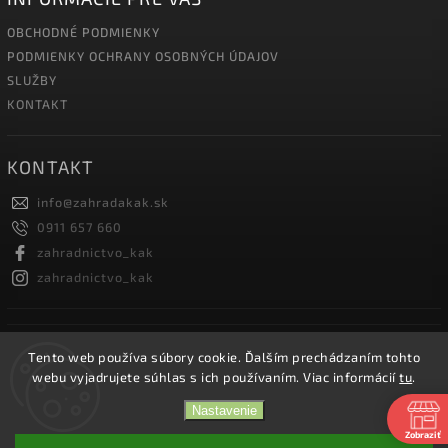
OBCHODNÉ PODMIENKY
PODMIENKY OCHRANY OSOBNÝCH ÚDAJOV
SLUŽBY
KONTAKT
KONTAKT
info
@
zahradakak.sk
0911 657 660
zahradnictvo_kak
zahradnictvo_kak
FACEBOOK
Tento web používa súbory cookie. Ďalším prechádzaním tohto
webu vyjadrujete súhlas s ich používaním. Viac informácií
tu
.
Nastavenie
Zobraziť
Copyright 2026
Záhradníctvo KaK
. Všetky práva vyhradené.