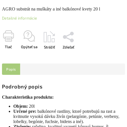
AGRO substrát na muškáty a iné balkónové kvety 20 l
Detailné informácie
Tlač
Opýtať sa
Strážiť
Zdieľať
Popis
Podrobný popis
Charakteristika produktu:
Objem:
20l
Určené pre:
balkónové rastliny, ktoré potrebujú na rast a
kvitnutie vysokú dávku živín (pelargónie, petúnie, verbeny,
lobelky, begónie, fuchsie, bidens a iné).
Zloženie:
rašelina, kvalitný vyzretý kôrový humus, íl,