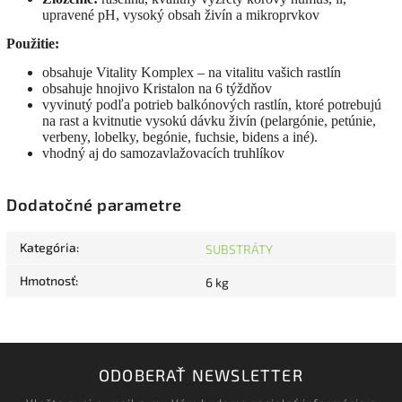
upravené pH, vysoký obsah živín a mikroprvkov
Použitie:
obsahuje Vitality Komplex – na vitalitu vašich rastlín
obsahuje hnojivo Kristalon na 6 týždňov
vyvinutý podľa potrieb balkónových rastlín, ktoré potrebujú
na rast a kvitnutie vysokú dávku živín (pelargónie, petúnie,
verbeny, lobelky, begónie, fuchsie, bidens a iné).
vhodný aj do samozavlažovacích truhlíkov
Dodatočné parametre
Kategória
:
SUBSTRÁTY
Hmotnosť
:
6 kg
ODOBERAŤ NEWSLETTER