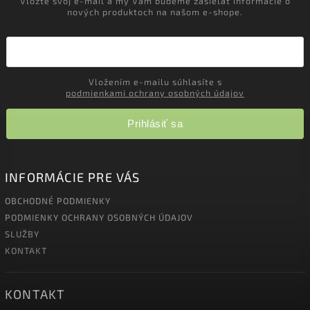
Vložte svoj e-mail a my Vám budeme zasielať informácie o
nových produktoch na našom e-shope.
Vložením e-mailu súhlasíte s
podmienkami ochrany osobných údajov
Prihlásiť sa
INFORMÁCIE PRE VÁS
OBCHODNÉ PODMIENKY
PODMIENKY OCHRANY OSOBNÝCH ÚDAJOV
SLUŽBY
KONTAKT
KONTAKT