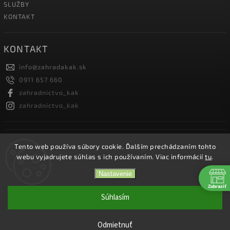
SLUŽBY
KONTAKT
KONTAKT
info
@
zahradakak.sk
0911 657 660
zahradnictvo_kak
zahradnictvo_kak
FACEBOOK
Tento web používa súbory cookie. Ďalším prechádzaním tohto
webu vyjadrujete súhlas s ich používaním. Viac informácií
tu
.
Nastavenie
Zobraziť
Copyright 2026
Záhradníctvo KaK
. Všetky práva vyhradené.
Súhlasím
Vytvořil
Shoptet
| Design
Shoptak.cz.
Odmietnuť