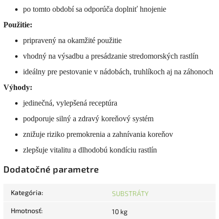
po tomto období sa odporúča doplniť hnojenie
Použitie:
pripravený na okamžité použitie
vhodný na výsadbu a presádzanie stredomorských rastlín
ideálny pre pestovanie v nádobách, truhlíkoch aj na záhonoch
Výhody:
jedinečná, vylepšená receptúra
podporuje silný a zdravý koreňový systém
znižuje riziko premokrenia a zahnívania koreňov
zlepšuje vitalitu a dlhodobú kondíciu rastlín
Dodatočné parametre
Kategória
:
SUBSTRÁTY
Hmotnosť
:
10 kg