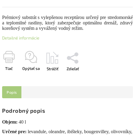
Prémiový substrát s vylepšenou receptúrou určený pre stredomorské
a teplomilné rastliny, ktorý zabezpečuje optimálnu drenáž, zdravý
koreňový systém a vyvážený vodný režim.
Detailné informácie
Tlač
Opýtať sa
Strážiť
Zdieľať
Popis
Podrobný popis
Objem:
40 l
Určené pre:
levandule, oleandre, ibišteky, bougenvilley, olivovníky,