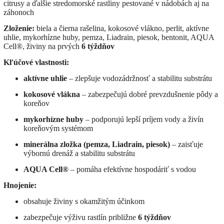
citrusy a ďalšie stredomorské rastliny pestované v nádobách aj na
záhonoch
Zloženie:
biela a čierna rašelina, kokosové vlákno, perlit, aktívne
uhlie, mykorhízne huby, pemza, Liadrain, piesok, bentonit, AQUA
Cell®, živiny na prvých
6 týždňov
Kľúčové vlastnosti:
aktívne uhlie
– zlepšuje vodozádržnosť a stabilitu substrátu
kokosové vlákna
– zabezpečujú dobré prevzdušnenie pôdy a
koreňov
mykorhízne huby
– podporujú lepší príjem vody a živín
koreňovým systémom
minerálna zložka (pemza, Liadrain, piesok)
– zaisťuje
výbornú drenáž a stabilitu substrátu
AQUA Cell®
– pomáha efektívne hospodáriť s vodou
Hnojenie:
obsahuje živiny s okamžitým účinkom
zabezpečuje výživu rastlín približne
6 týždňov