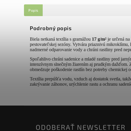
Popis
Podrobný popis
Biela netkaná textília s gramážou
17 g/m²
je určená na 
pestovateľskej sezóny. Vytvára priaznivú mikroklímu, 
nadmerné odparovanie vody a chráni rastliny pred ne
Spoľahlivo chráni sadenice a mladé rastliny pred jar
intenzívnym slnečným žiarením aj prudkým dažďom. Zár
obmedzuje poškodenie rastlín bez potreby chemickej o
Textília prepúšťa vodu, vzduch aj dostatok svetla, takže
zakrývanie záhonov, urýchlenie rastu a ochranu sadeníc 
ODOBERAŤ NEWSLETTER