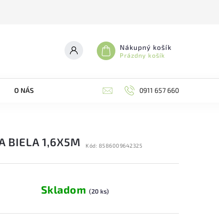
Nákupný košík
Prázdny košík
O NÁS
0911 657 660
A BIELA 1,6X5M
Kód:
8586009642325
Skladom
(20 ks)