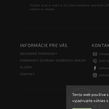
Vložte svoj e-mail a my Vám budeme zasielať in
našom e-shope.
INFORMÁCIE PRE VÁS
KONTA
OBCHODNÉ PODMIENKY
info
@
PODMIENKY OCHRANY OSOBNÝCH ÚDAJOV
0911 
SLUŽBY
zahra
KONTAKT
zahra
Tento web používa s
vyjadrujete súhlas s