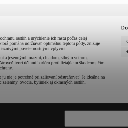
Do
ochranu rastlín a urýchlenie ich rastu počas celej
K
ktorá pomáha udržiavať optimálnu teplotu pôdy, znižuje
priaznivými poveternostnými vplyvmi.
H
nými a jesennými mrazmi, chladom, silným vetrom,
oveň tvorí účinnú bariéru proti lietajúcim škodcom, čím
chrany.
 ju nie je potrebné pri zalievaní odstraňovať. Je ideálna na
zeleniny, ovocia, byliniek aj okrasných rastlín.