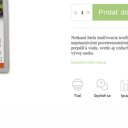
Pridať d
Netkaná biela mulčovacia textíl
nepriaznivými poveternostnými
prepúšťa vodu, svetlo aj vzduc
vývoj rastl
ín.
Detailné informácie
Tlač
Opýtať sa
Strá