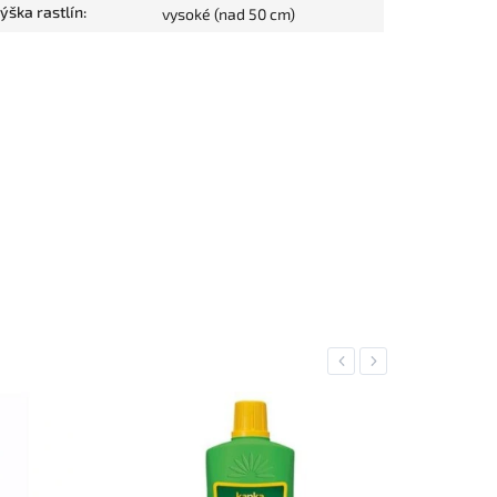
ýška rastlín
:
vysoké (nad 50 cm)
Previous
Next