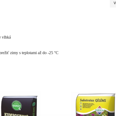
V
e vlhká
režiť zimy s teplotami až do -25 °C