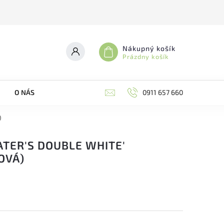
Nákupný košík
Prázdny košík
O NÁS
0911 657 660
)
ATER'S DOUBLE WHITE'
OVÁ)