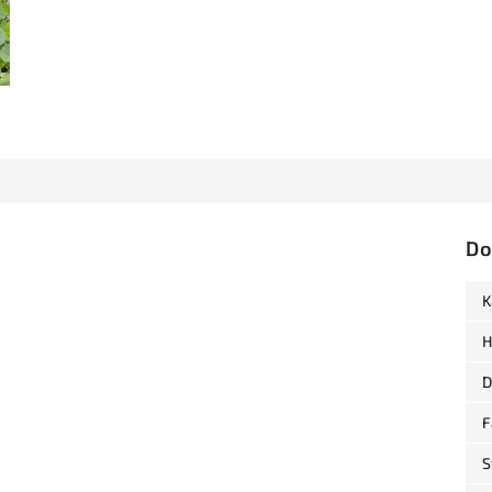
Do
K
H
D
F
S