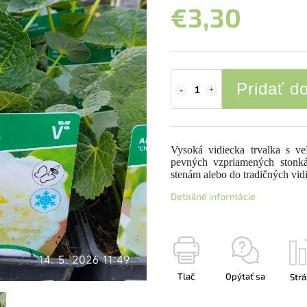
€3,30
Pridať d
Vysoká vidiecka trvalka s ve
pevných vzpriamených stonká
stenám alebo do tradičných vid
Detailné informácie
Tlač
Opýtať sa
Strá