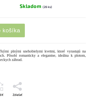
Skladom
(26 ks)
o košíka
ľkými plnými snehobielymi kvetmi, ktoré vyrastajú na
ch. Pôsobí romanticky a elegantne, ideálna k plotom,
ieckych záhrad.
žiť
Zdieľať