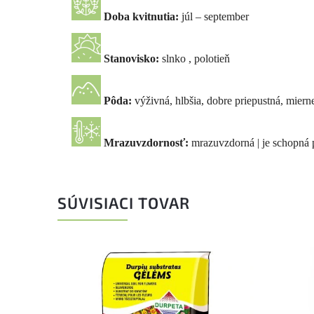
Doba kvitnutia:
júl – september
Stanovisko:
slnko , polotieň
Pôda:
výživná, hlbšia, dobre priepustná, miern
Mrazuvzdornosť:
mrazuvzdorná | je schopná p
SÚVISIACI TOVAR