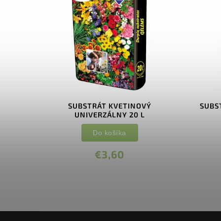
 L
SUBSTRÁT KVETINOVÝ
SUBS
UNIVERZÁLNY 20 L
Do košíka
€3,60