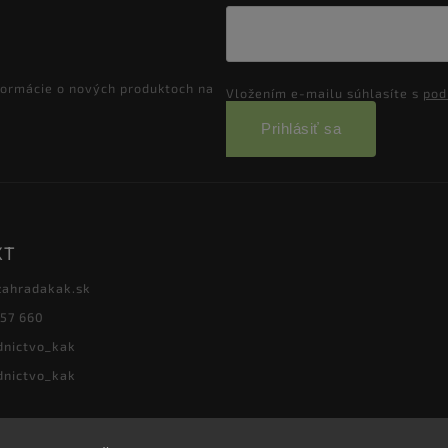
formácie o nových produktoch na
Vložením e-mailu súhlasíte s
pod
Prihlásiť sa
KT
zahradakak.sk
657 660
dnictvo_kak
dnictvo_kak