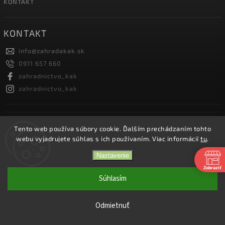
KONTAKT
KONTAKT
info
@
zahradakak.sk
0911 657 660
zahradnictvo_kak
zahradnictvo_kak
FACEBOOK
Tento web používa súbory cookie. Ďalším prechádzaním tohto
webu vyjadrujete súhlas s ich používaním. Viac informácií
tu
.
Nastavenie
Zobraziť
Copyright 2026
Záhradníctvo KaK
. Všetky práva vyhradené.
Súhlasím
Vytvořil
Shoptet
| Design
Shoptak.cz.
Odmietnuť