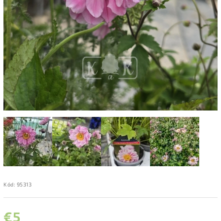
Kód:
95313
€5