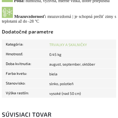
Pôda:
humózna, výživná, mierne vlhká, dobre priepustná
Mrazuvzdornosť:
mrazuvzdorná | je schopná prežiť zimy s
teplotami až do -28 °C
Dodatočné parametre
Kategória
:
TRVALKY A SKALNIČKY
Hmotnosť
:
0.45 kg
Doba kvitnutia
:
august, september, október
Farba kvetu
:
biela
Stanovisko
:
slnko, polotieň
Výška rastlín
:
vysoké (nad 50 cm)
SÚVISIACI TOVAR