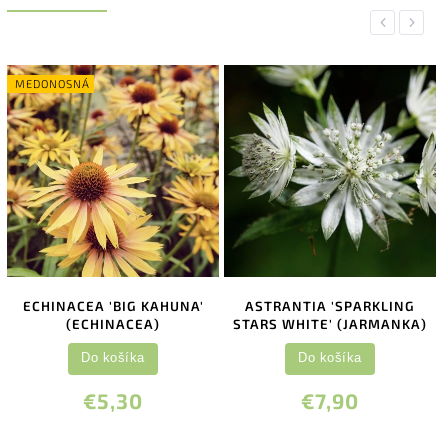
Previous
Next
MEDONOSNÁ
ECHINACEA 'BIG KAHUNA'
ASTRANTIA 'SPARKLING
(ECHINACEA)
STARS WHITE' (JARMANKA)
Do košíka
Do košíka
€5,30
€7,90