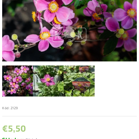
Kód:
2129
€5,50