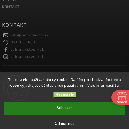
KONTAKT
KONTAKT
info
@
zahradakak.sk
0911 657 660
zahradnictvo_kak
zahradnictvo_kak
FACEBOOK
Tento web používa súbory cookie. Ďalším prechádzaním tohto
webu vyjadrujete súhlas s ich používaním. Viac informácií
tu
.
Nastavenie
Zobraziť
Copyright 2026
Záhradníctvo KaK
. Všetky práva vyhradené.
Súhlasím
Vytvořil
Shoptet
| Design
Shoptak.cz.
Odmietnuť