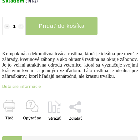
Skladom
(14 ks)
Pridať do košíka
Kompaktná a dekoratívna trváca rastlina, ktorá je ideálna pre menšie
záhrady, kvetinové záhony a ako okrasná rastlina na okraje záhonov.
Je to veľmi atraktívna odroda veternice, ktorá sa vyznačuje svojimi
krásnymi kvetmi a jemným vzhľadom. Táto rastlina je ideálna pre
záhradkárov, ktorí hľadajú nenáročnú, ale krásnu trvalku.
Detailné informácie
Tlač
Opýtať sa
Strážiť
Zdieľať