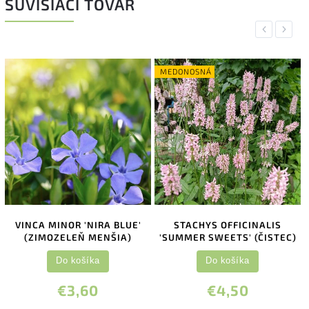
SÚVISIACI TOVAR
Previous
Next
MEDONOSNÁ
VINCA MINOR 'NIRA BLUE'
STACHYS OFFICINALIS
(ZIMOZELEŇ MENŠIA)
'SUMMER SWEETS' (ČISTEC)
Do košíka
Do košíka
€3,60
€4,50