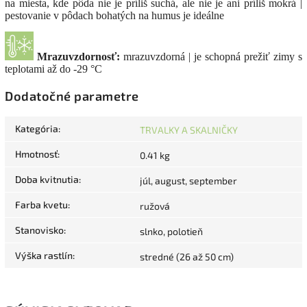
na miesta, kde pôda nie je príliš suchá, ale nie je ani príliš mokrá |
pestovanie v pôdach bohatých na humus je ideálne
Mrazuvzdornosť:
mrazuvzdorná | je schopná prežiť zimy s
teplotami až do -29 °C
Dodatočné parametre
Kategória
:
TRVALKY A SKALNIČKY
Hmotnosť
:
0.41 kg
Doba kvitnutia
:
júl, august, september
Farba kvetu
:
ružová
Stanovisko
:
slnko, polotieň
Výška rastlín
:
stredné (26 až 50 cm)