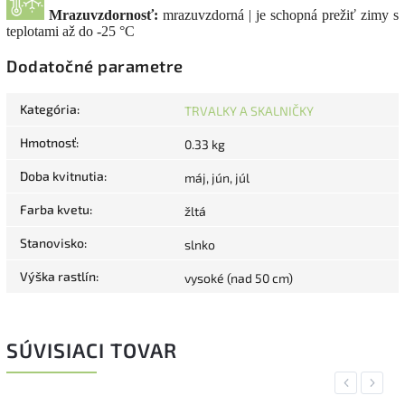
Mrazuvzdornosť:
mrazuvzdorná | je schopná prežiť zimy s
teplotami až do -25 °C
Dodatočné parametre
Kategória
:
TRVALKY A SKALNIČKY
Hmotnosť
:
0.33 kg
Doba kvitnutia
:
máj, jún, júl
Farba kvetu
:
žltá
Stanovisko
:
slnko
Výška rastlín
:
vysoké (nad 50 cm)
SÚVISIACI TOVAR
Previous
Next