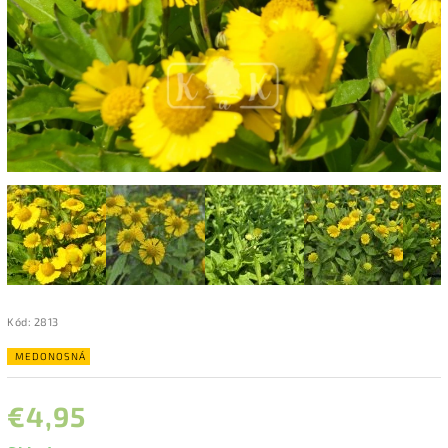
Kód:
2813
MEDONOSNÁ
€4,95