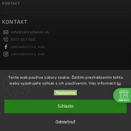
KONTAKT
KONTAKT
info
@
zahradakak.sk
0911 657 660
zahradnictvo_kak
zahradnictvo_kak
FACEBOOK
Tento web používa súbory cookie. Ďalším prechádzaním tohto
webu vyjadrujete súhlas s ich používaním. Viac informácií
tu
.
Nastavenie
Zobraziť
Copyright 2026
Záhradníctvo KaK
. Všetky práva vyhradené.
Súhlasím
Vytvořil
Shoptet
| Design
Shoptak.cz.
Odmietnuť