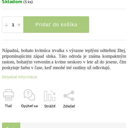
Skladom
(5 ks)
Pridať do košíka
Nápadná, bohato kvitnúca trvalka s výrazne teplými odtieňmi žltej,
pripomínajúcimi západ slnka. Táto odroda je známa kompaktným
rastom, bohatým vetvením a kvitne neskoro v lete až do jesene, čím
poskytuje farbu v čase, keď mnohé iné rastliny už odkvitajú.
Detailné informácie
Tlač
Opýtať sa
Strážiť
Zdieľať