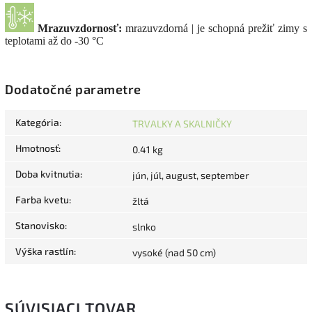
Mrazuvzdornosť:
mrazuvzdorná | je schopná prežiť zimy s
teplotami až do -30 °C
Dodatočné parametre
Kategória
:
TRVALKY A SKALNIČKY
Hmotnosť
:
0.41 kg
Doba kvitnutia
:
jún, júl, august, september
Farba kvetu
:
žltá
Stanovisko
:
slnko
Výška rastlín
:
vysoké (nad 50 cm)
SÚVISIACI TOVAR