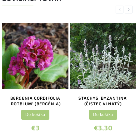
Previous
Next
BERGENIA CORDIFOLIA
STACHYS 'BYZANTINA'
'ROTBLUM' (BERGÉNIA)
(ČISTEC VLNATÝ)
Do košíka
Do košíka
€3
€3,30