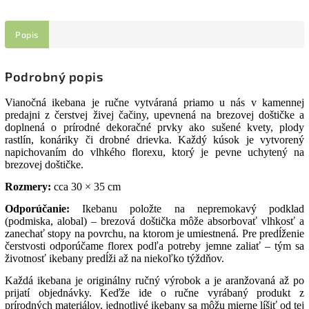
Popis
Podrobný popis
Vianočná ikebana je ručne vytváraná priamo u nás v kamennej
predajni z čerstvej živej čačiny, upevnená na brezovej doštičke a
doplnená o prírodné dekoračné prvky ako sušené kvety, plody
rastlín, konáriky či drobné drievka. Každý kúsok je vytvorený
napichovaním do vlhkého florexu, ktorý je pevne uchytený na
brezovej doštičke.
Rozmery:
cca 30 × 35 cm
Odporúčanie:
Ikebanu položte na nepremokavý podklad
(podmiska, alobal) – brezová doštička môže absorbovať vlhkosť a
zanechať stopy na povrchu, na ktorom je umiestnená. Pre predĺženie
čerstvosti odporúčame florex podľa potreby jemne zaliať – tým sa
životnosť ikebany predĺži až na niekoľko týždňov.
Každá ikebana je originálny ručný výrobok a je aranžovaná až po
prijatí objednávky. Keďže ide o ručne vyrábaný produkt z
prírodných materiálov, jednotlivé ikebany sa môžu mierne líšiť od tej