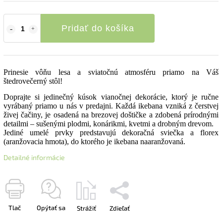
Pridať do košíka
Prinesie vôňu lesa a sviatočnú atmosféru priamo na Váš
štedrovečerný stôl!
Doprajte si jedinečný kúsok vianočnej dekorácie, ktorý je ručne
vyrábaný priamo u nás v predajni. Každá ikebana vzniká z čerstvej
živej čačiny, je osadená na brezovej doštičke a zdobená prírodnými
detailmi – sušenými plodmi, konárikmi, kvetmi a drobným drevom.
Jediné umelé prvky predstavujú dekoračná sviečka a florex
(aranžovacia hmota), do ktorého je ikebana naaranžovaná.
Detailné informácie
Tlač
Opýtať sa
Strážiť
Zdieľať