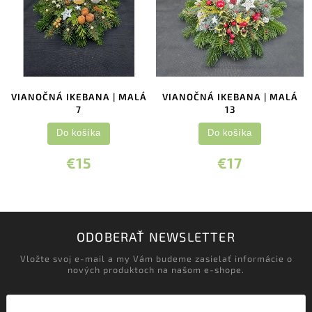
VIANOČNÁ IKEBANA | MALÁ
VIANOČNÁ IKEBANA | MALÁ
7
13
Do košíka
Do košíka
€15
€17
ODOBERAŤ NEWSLETTER
Vložte svoj e-mail a my Vám budeme zasielať informácie o
nových produktoch na našom e-shope.