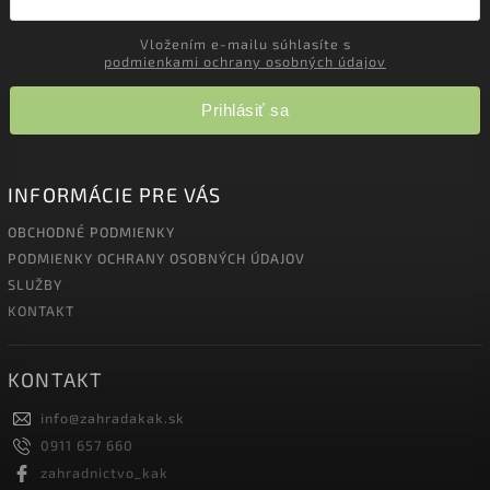
Vložením e-mailu súhlasíte s
podmienkami ochrany osobných údajov
Prihlásiť sa
INFORMÁCIE PRE VÁS
OBCHODNÉ PODMIENKY
PODMIENKY OCHRANY OSOBNÝCH ÚDAJOV
SLUŽBY
KONTAKT
KONTAKT
info
@
zahradakak.sk
0911 657 660
zahradnictvo_kak