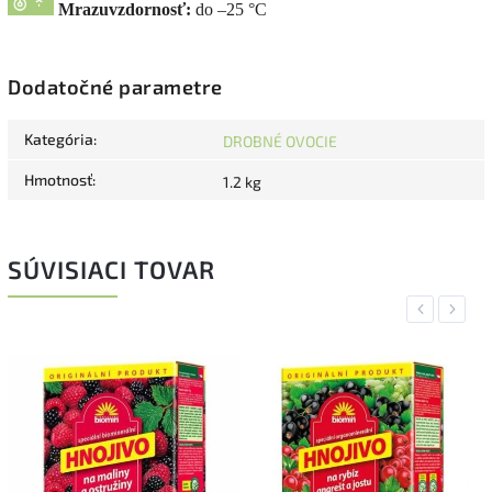
Mrazuvzdornosť:
do –25 °C
Dodatočné parametre
Kategória
:
DROBNÉ OVOCIE
Hmotnosť
:
1.2 kg
SÚVISIACI TOVAR
Previous
Next