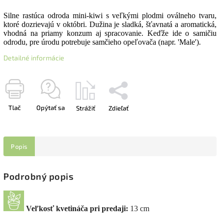
Silne rastúca odroda mini-kiwi s veľkými plodmi oválneho tvaru,
ktoré dozrievajú v októbri. Dužina je sladká, šťavnatá a aromatická,
vhodná na priamy konzum aj spracovanie. Keďže ide o samičiu
odrodu, pre úrodu potrebuje samčieho opeľovača (napr. 'Male').
Detailné informácie
Tlač
Opýtať sa
Strážiť
Zdieľať
Popis
Podrobný popis
Veľkosť kvetináča pri predaji:
13 cm