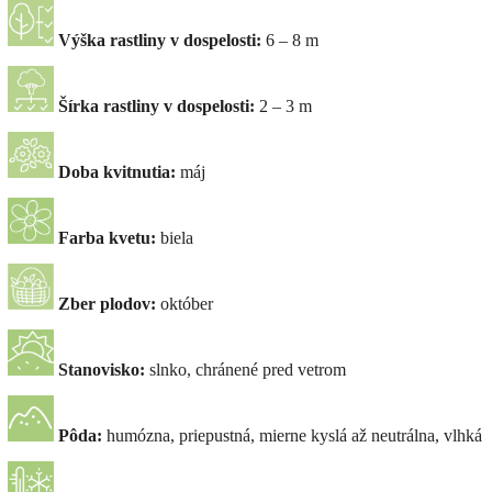
Výška rastliny v dospelosti:
6 – 8 m
Šírka rastliny v dospelosti:
2 – 3 m
Doba kvitnutia:
máj
Farba kvetu:
biela
Zber plodov:
október
Stanovisko:
slnko, chránené pred vetrom
Pôda:
humózna, priepustná, mierne kyslá až neutrálna, vlhká