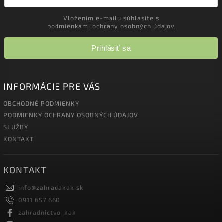
Vložením e-mailu súhlasíte s
podmienkami ochrany osobných údajov
Prihlásiť sa
INFORMÁCIE PRE VÁS
OBCHODNÉ PODMIENKY
PODMIENKY OCHRANY OSOBNÝCH ÚDAJOV
SLUŽBY
KONTAKT
KONTAKT
info
@
zahradakak.sk
0911 657 660
zahradnictvo_kak