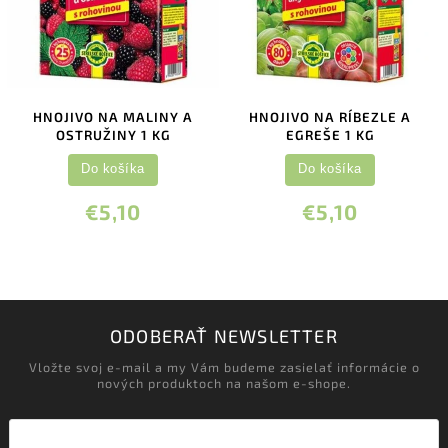
HNOJIVO NA MALINY A
HNOJIVO NA RÍBEZLE A
OSTRUŽINY 1 KG
EGREŠE 1 KG
Do košíka
Do košíka
€5,10
€5,10
ODOBERAŤ NEWSLETTER
Vložte svoj e-mail a my Vám budeme zasielať informácie o
nových produktoch na našom e-shope.