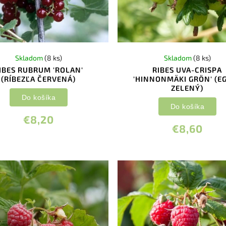
Skladom
(8 ks)
Skladom
(8 ks)
IBES RUBRUM 'ROLAN'
RIBES UVA-CRISPA
(RÍBEZĽA ČERVENÁ)
'HINNONMÄKI GRÖN' (E
ZELENÝ)
Do košíka
Do košíka
€8,20
€8,60