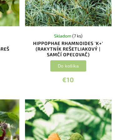
Skladom
(7 ks)
HIPPOPHAE RHAMNOIDES 'K+'
GREŠ
(RAKYTNÍK REŠETLIAKOVÝ |
SAMČÍ OPEĽOVAČ)
Do košíka
€10