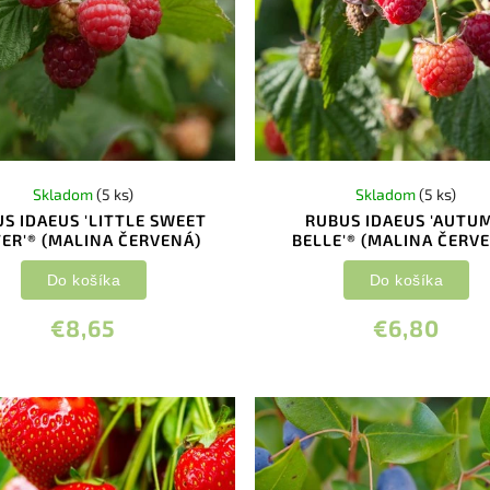
Skladom
(5 ks)
Skladom
(5 ks)
S IDAEUS 'LITTLE SWEET
RUBUS IDAEUS 'AUTU
TER'® (MALINA ČERVENÁ)
BELLE'® (MALINA ČERV
Do košíka
Do košíka
€8,65
€6,80