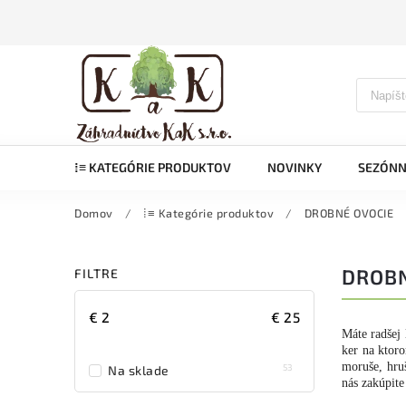
⁞≡ KATEGÓRIE PRODUKTOV
NOVINKY
SEZÓNN
Domov
/
⁞≡ Kategórie produktov
/
DROBNÉ OVOCIE
DROBN
FILTRE
€
2
€
25
Máte radšej 
ker na ktoro
moruše, hruš
53
Na sklade
nás zakúpite