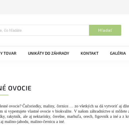
Hľadať
Y TOVAR
UNIKÁTY DO ZÁHRADY
KONTAKT
GALÉRIA
É OVOCIE
lesné ovocie? Čučoriedky, maliny, černice…. zo všetkých sa dá vytvoriť aj dž
m si vypestujete vlastné ovocie v biokvalite. V našom záhradníctve si môžete 
ky, rakytník, ale aj nektarínky, čerešne, marhuľa, orech, figovník a iné a z 
 aj malino-jahodu, malino-černicu a iné.