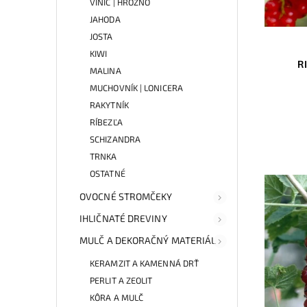
VINIČ | HROZNO
JAHODA
JOSTA
KIWI
R
MALINA
MUCHOVNÍK | LONICERA
RAKYTNÍK
RÍBEZĽA
SCHIZANDRA
TRNKA
OSTATNÉ
OVOCNÉ STROMČEKY
IHLIČNATÉ DREVINY
MULČ A DEKORAČNÝ MATERIÁL
KERAMZIT A KAMENNÁ DRŤ
PERLIT A ZEOLIT
KÔRA A MULČ