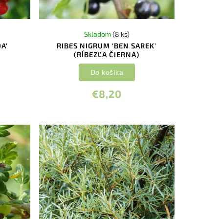
Skladom
(8 ks)
A'
RIBES NIGRUM 'BEN SAREK'
(RÍBEZĽA ČIERNA)
Do košíka
€8,20