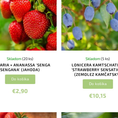
Skladom
(20 ks)
Skladom
(5 ks)
ARIA × ANANASSA 'SENGA
LONICERA KAMTSCHAT
SENGANA' (JAHODA)
'STRAWBERRY SENSATI
(ZEMOLEZ KAMČATSK
Do košíka
Do košíka
€2,90
€10,15