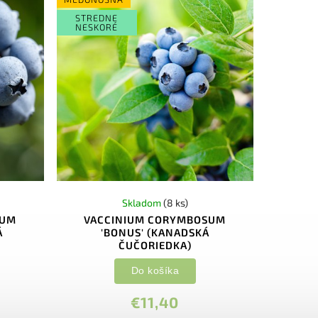
STREDNE
NESKORÉ
Skladom
(8 ks)
SUM
VACCINIUM CORYMBOSUM
Á
'BONUS' (KANADSKÁ
ČUČORIEDKA)
Do košíka
€11,40