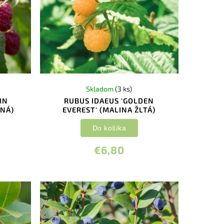
Skladom
(3 ks)
MN
RUBUS IDAEUS 'GOLDEN
ENÁ)
EVEREST' (MALINA ŽLTÁ)
Do košíka
€6,80