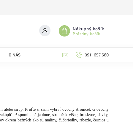
Nákupný košík
Prázdny košík
O NÁS
0911 657 660
em alebo sirup. Príďte si sami vybrať ovocný stromček či ovocný
zakúpiť už spomínané jablone, stromček višne, broskyne, slivky,
krov okrem bežných ako sú maliny, čučoriedky, ríbezle, černica u