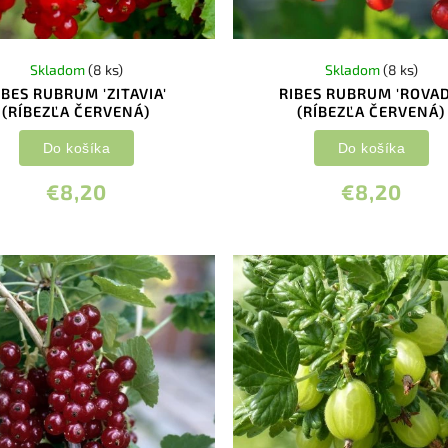
Skladom
(8 ks)
Skladom
(8 ks)
IBES RUBRUM 'ZITAVIA'
RIBES RUBRUM 'ROVAD
(RÍBEZĽA ČERVENÁ)
(RÍBEZĽA ČERVENÁ)
Do košíka
Do košíka
€8,20
€8,20