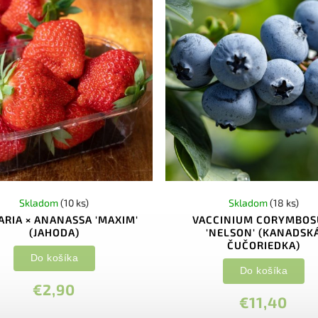
Skladom
(10 ks)
Skladom
(18 ks)
ARIA × ANANASSA 'MAXIM'
VACCINIUM CORYMBO
(JAHODA)
'NELSON' (KANADSK
ČUČORIEDKA)
Do košíka
Do košíka
€2,90
€11,40