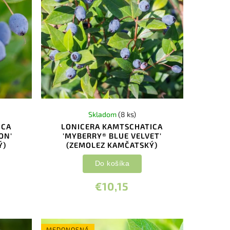
Skladom
(8 ks)
ICA
LONICERA KAMTSCHATICA
ON'
'MYBERRY® BLUE VELVET'
Ý)
(ZEMOLEZ KAMČATSKÝ)
Do košíka
€10,15
MEDONOSNÁ