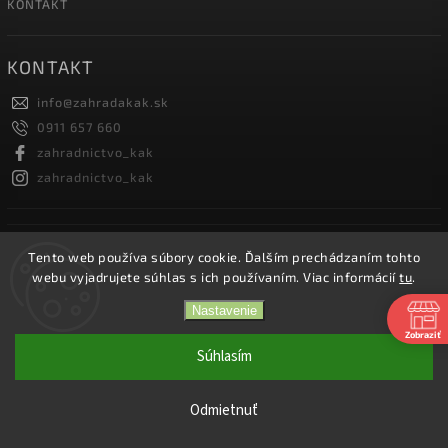
KONTAKT
KONTAKT
info
@
zahradakak.sk
0911 657 660
zahradnictvo_kak
zahradnictvo_kak
FACEBOOK
Tento web používa súbory cookie. Ďalším prechádzaním tohto
webu vyjadrujete súhlas s ich používaním. Viac informácií
tu
.
Nastavenie
Zobraziť
Copyright 2026
Záhradníctvo KaK
. Všetky práva vyhradené.
Súhlasím
Vytvořil
Shoptet
| Design
Shoptak.cz.
Odmietnuť