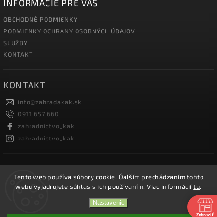
INFORMÁCIE PRE VÁS
OBCHODNÉ PODMIENKY
PODMIENKY OCHRANY OSOBNÝCH ÚDAJOV
SLUŽBY
KONTAKT
KONTAKT
info
@
zahradakak.sk
0911 657 660
zahradnictvo_kak
zahradnictvo_kak
FACEBOOK
Tento web používa súbory cookie. Ďalším prechádzaním tohto
webu vyjadrujete súhlas s ich používaním. Viac informácií
tu
.
Nastavenie
Zobraziť