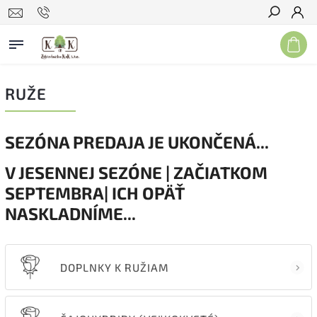
Hľadať
RUŽE
SEZÓNA PREDAJA JE UKONČENÁ...
V JESENNEJ SEZÓNE | ZAČIATKOM
SEPTEMBRA| ICH OPÄŤ
NASKLADNÍME...
DOPLNKY K RUŽIAM