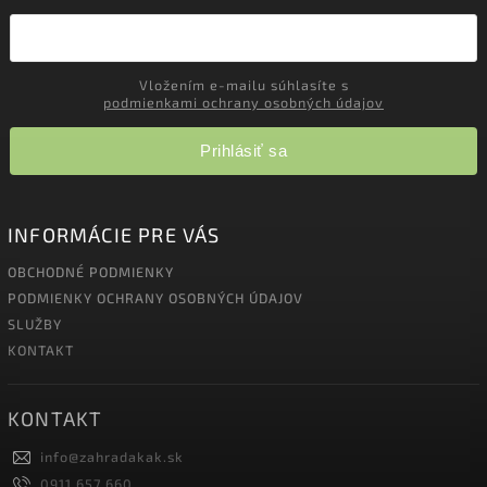
Vložením e-mailu súhlasíte s
podmienkami ochrany osobných údajov
Prihlásiť sa
INFORMÁCIE PRE VÁS
OBCHODNÉ PODMIENKY
PODMIENKY OCHRANY OSOBNÝCH ÚDAJOV
SLUŽBY
KONTAKT
KONTAKT
info
@
zahradakak.sk
0911 657 660