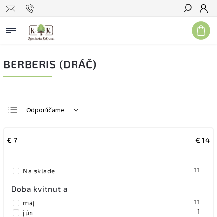
Hľadať
BERBERIS (DRÁČ)
Odporúčame
Najlacnejšie
€
7
€
14
Najdrahšie
Najpredávanejšie
11
Na sklade
Abecedne
Doba kvitnutia
11
máj
1
jún