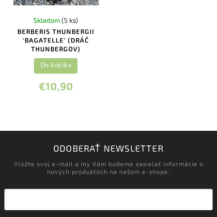
Skladom
(5 ks)
BERBERIS THUNBERGII
'BAGATELLE' (DRÁČ
THUNBERGOV)
Do košíka
€10,90
ODOBERAŤ NEWSLETTER
Vložte svoj e-mail a my Vám budeme zasielať informácie o
nových produktoch na našom e-shope.