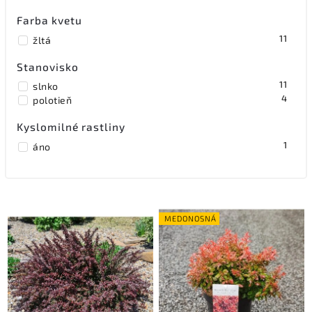
Farba kvetu
11
žltá
Stanovisko
11
slnko
4
polotieň
Kyslomilné rastliny
1
áno
MEDONOSNÁ