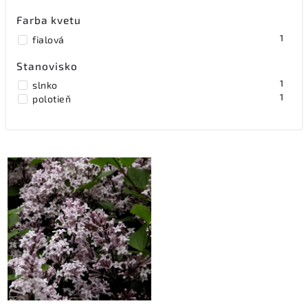
Farba kvetu
1
fialová
Stanovisko
1
slnko
1
polotieň