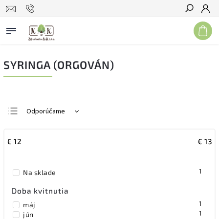
Hľadať
SYRINGA (ORGOVÁN)
Odporúčame
Najlacnejšie
€
12
€
13
Najdrahšie
Najpredávanejšie
1
Na sklade
Abecedne
Doba kvitnutia
1
máj
1
jún