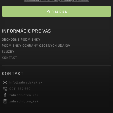
podmienkami ochrany osobných údajov
Prihlásiť sa
INFORMÁCIE PRE VÁS
OBCHODNÉ PODMIENKY
PODMIENKY OCHRANY OSOBNÝCH ÚDAJOV
SLUŽBY
KONTAKT
KONTAKT
info
@
zahradakak.sk
0911 657 660
zahradnictvo_kak
zahradnictvo_kak