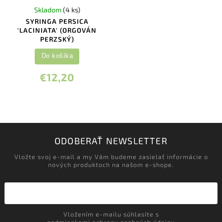
Skladom
(4 ks)
SYRINGA PERSICA
'LACINIATA' (ORGOVÁN
PERZSKÝ)
Do košíka
€12,20
ODOBERAŤ NEWSLETTER
Vložte svoj e-mail a my Vám budeme zasielať informácie o
nových produktoch na našom e-shope.
Vložením e-mailu súhlasíte s